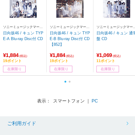
ソニーミュージックマーケ
ソニーミュージックマーケ
ソニーミュージックマー
ティング
ティング
ティング
日向坂46 / キュン TYP
日向坂46 / キュン TYP
日向坂46 / キュン 通
E-A Blu-ray Disc付 CD
E-B Blu-ray Disc付 CD
盤 CD
【852】
¥1,884
¥1,884
¥1,069
(税込)
(税込)
(税込)
19ポイント
19ポイント
11ポイント
在庫限り
在庫限り
在庫限り
表示： スマートフォン ｜
PC
ご利用ガイド