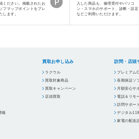
稿ください。掲載されたお
入した商品も、修理受付やパソコ
ソフマップポイントをプレ
ン・スマホのサポート、診断・設定
たします。
などご利用いただけます。
買取お申し込み
訪問・店頭
ラクウル
プレミアムC
買取対象商品
長期保証ソ
買取キャンペーン
月額安心サ
店頭買取
電話＆リモ
訪問サポー
情報
デジタル11
家電の配送