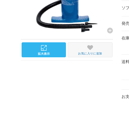
ソ
発
在
お気に入りに追加
送
お