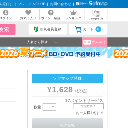
人窓口）
|
プレミアムCLUB
|
お問い合わせ
|
ログイン
お気に入り
ポイント確認
ランキング
Language
新規会員登録
カート
0
人名から探す
成人向け
R18
ソフマップ特価
¥1,628
(税込)
17ポイントサービス
限定数終了
数量
お一人様1点まで