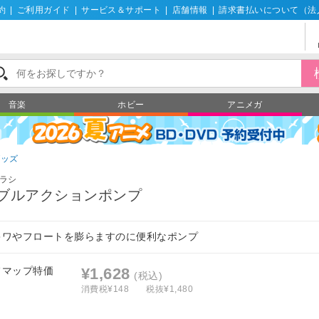
約
|
ご利用ガイド
|
サービス＆サポート
|
店舗情報
|
請求書払いについて（法
音楽
ホビー
アニメガ
グッズ
ラシ
ブルアクションポンプ
キワやフロートを膨らますのに便利なポンプ
フマップ特価
¥1,628
(税込)
消費税¥148
税抜¥1,480