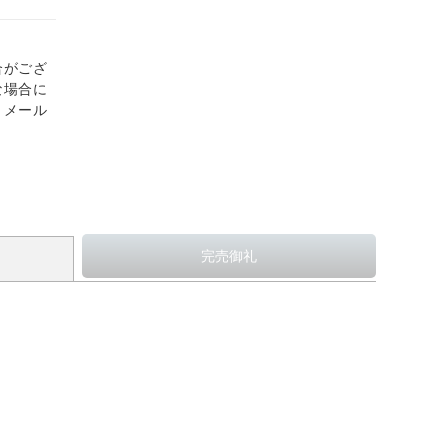
合がござ
な場合に
、メール