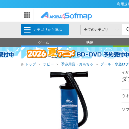
利用規
カテゴリから選ぶ
ゲーム
映像
トップ
＞
ホビー
＞
季節用品・おもちゃ
＞
プール・水遊び
イガ
ダ
ウ
ソ