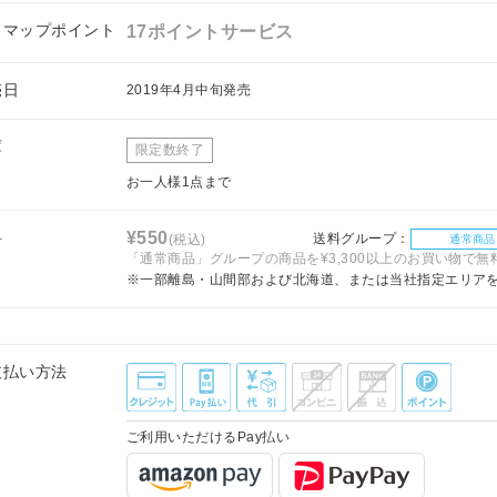
フマップポイント
17ポイントサービス
売日
2019年4月中旬発売
庫
限定数終了
お一人様1点まで
料
¥550
送料グループ：
(税込)
通常商品
「通常商品」グループの商品を¥3,300以上のお買い物で無
※一部離島・山間部および北海道、または当社指定エリア
支払い方法
ご利用いただけるPay払い