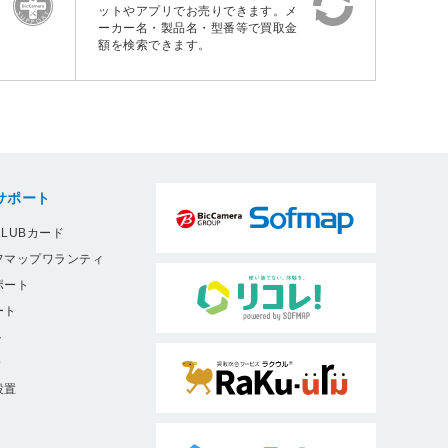
ットやアプリでお売りできます。メ
ーカー名・製品名・型番等で買取金
額を検索できます。
サポート
LUBカード
フマップワランティ
ポート
ート
ト
9
設置