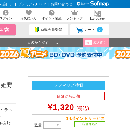
人窓口）
|
プレミアムCLUB
|
お問い合わせ
|
ログイン
お気に入り
ポイント確認
ランキング
Language
新規会員登録
カート
0
人名から探す
成人向け
R18
.姫野
ソフマップ特価
店舗から出荷
¥1,320
(税込)
のイラス
分：
14ポイントサービス
リル樹脂
店舗併売品
数量