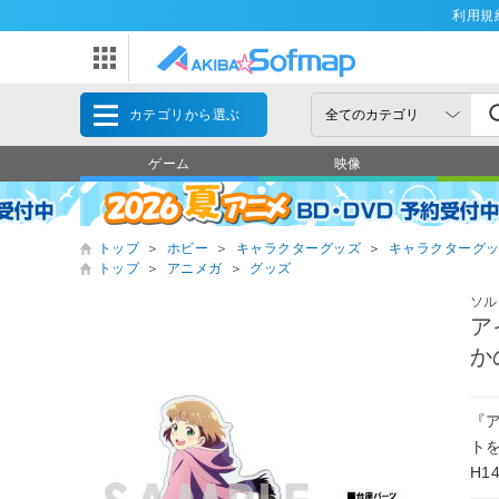
利用規
カテゴリから選ぶ
ゲーム
映像
トップ
＞
ホビー
＞
キャラクターグッズ
＞
キャラクターグ
トップ
＞
アニメガ
＞
グッズ
ソル
ア
か
『ア
ト
H1