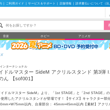
約
|
ご利用ガイド
|
サービス＆サポート
|
店舗情報
|
請求書払いについて（法
音楽
ホビー
アニメガ
ッズ
インターナショナル
イドルマスター SideM アクリルスタンド 第3弾 I
のん 【sof001】
イドルマスター SideM』より、「1st STAGE」と「2nd STAGE」
を使用したアクリルスタンドが登場です！【サイズ】キャラクター部
40mm×W75mm以内、台座部分： 45mm×45mm以内【素材】アク