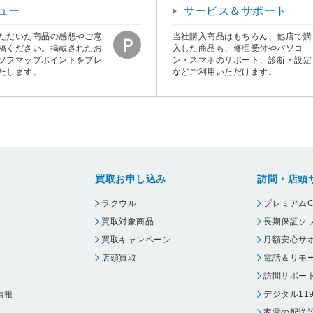
ュー
サービス＆サポート
ただいた商品の感想やご意
当社購入商品はもちろん、他店で購
稿ください。掲載されたお
入した商品も、修理受付やパソコ
ソフマップポイントをプレ
ン・スマホのサポート、診断・設定
たします。
などご利用いただけます。
買取お申し込み
訪問・店頭
ラクウル
プレミアムC
買取対象商品
長期保証ソ
買取キャンペーン
月額安心サ
店頭買取
電話＆リモ
訪問サポー
情報
デジタル11
家電の配送