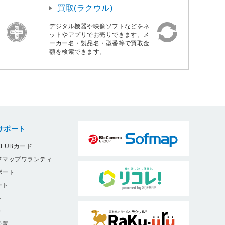
買取(ラクウル)
デジタル機器や映像ソフトなどをネ
ットやアプリでお売りできます。メ
ーカー名・製品名・型番等で買取金
額を検索できます。
サポート
LUBカード
フマップワランティ
ポート
ート
ト
9
設置