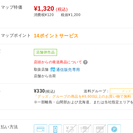
フマップ特価
¥1,320
(税込)
消費税¥120
税抜¥1,200
フマップポイント
14ポイントサービス
庫
店舗併売品
店頭からの発送商品について
取扱店舗
通信販売専用
店舗から出荷
料
¥330
送料グループ：
(税込)
グッズ
「グッズ」グループの商品を¥6,600以上のお買い物で無料
※一部離島・山間部および北海道、または当社指定エリア
支払い方法