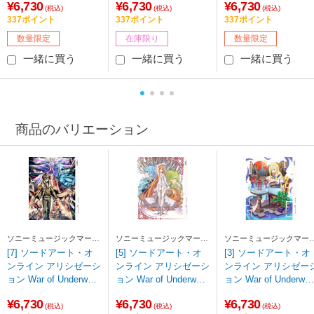
¥6,730
¥6,730
¥6,730
版】 DVD 【sof001】
版】 DVD 【852】
版】 DVD 【sof001】
(税込)
(税込)
(税込)
337ポイント
337ポイント
337ポイント
数量限定
在庫限り
数量限定
一緒に買う
一緒に買う
一緒に買う
商品のバリエーション
ソニーミュージックマーケ
ソニーミュージックマーケ
ソニーミュージックマー
ティング
ティング
ティング
[7] ソードアート・オ
[5] ソードアート・オ
[3] ソードアート・オ
ンライン アリシゼーシ
ンライン アリシゼーシ
ンライン アリシゼー
ョン War of Underworl
ョン War of Underworl
ョン War of Underwor
d 7 【完全生産限定
d 5 【完全生産限定
d 3 【完全生産限定
¥6,730
¥6,730
¥6,730
版】 DVD 【sof001】
版】 DVD 【sof001】
版】 DVD 【852】
(税込)
(税込)
(税込)