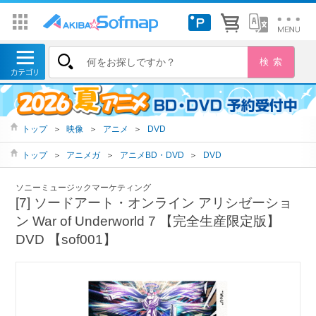
トップ
＞
映像
＞
アニメ
＞
DVD
トップ
＞
アニメガ
＞
アニメBD・DVD
＞
DVD
ソニーミュージックマーケティング
[7] ソードアート・オンライン アリシゼーショ
ン War of Underworld 7 【完全生産限定版】
DVD 【sof001】