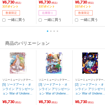
¥6,730
¥6,730
¥6,730
版】 DVD 【sof001】
版】 DVD 【852】
版】 DVD 【sof001】
(税込)
(税込)
(税込)
337ポイント
337ポイント
337ポイント
数量限定
在庫限り
数量限定
一緒に買う
一緒に買う
一緒に買う
商品のバリエーション
ソニーミュージックマーケ
ソニーミュージックマーケ
ソニーミュージックマー
ティング
ティング
ティング
[5] ソードアート・オ
[3] ソードアート・オ
[2] ソードアート・オ
ンライン アリシゼーシ
ンライン アリシゼーシ
ンライン アリシゼー
ョン War of Underworl
ョン War of Underworl
ョン War of Underwor
d 5 【完全生産限定
d 3 【完全生産限定
d 2 【完全生産限定
¥6,730
¥6,730
¥6,730
版】 DVD 【sof001】
版】 DVD 【852】
版】 DVD 【sof001】
(税込)
(税込)
(税込)