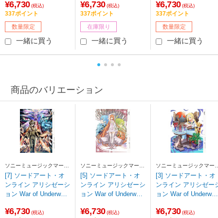
¥6,730
¥6,730
¥6,730
版】 DVD 【sof001】
版】 DVD 【852】
版】 DVD 【sof001】
(税込)
(税込)
(税込)
337ポイント
337ポイント
337ポイント
数量限定
在庫限り
数量限定
一緒に買う
一緒に買う
一緒に買う
商品のバリエーション
ソニーミュージックマーケ
ソニーミュージックマーケ
ソニーミュージックマー
ティング
ティング
ティング
[7] ソードアート・オ
[5] ソードアート・オ
[3] ソードアート・オ
ンライン アリシゼーシ
ンライン アリシゼーシ
ンライン アリシゼー
ョン War of Underworl
ョン War of Underworl
ョン War of Underwor
d 7 【完全生産限定
d 5 【完全生産限定
d 3 【完全生産限定
¥6,730
¥6,730
¥6,730
版】 DVD 【sof001】
版】 DVD 【sof001】
版】 DVD 【852】
(税込)
(税込)
(税込)