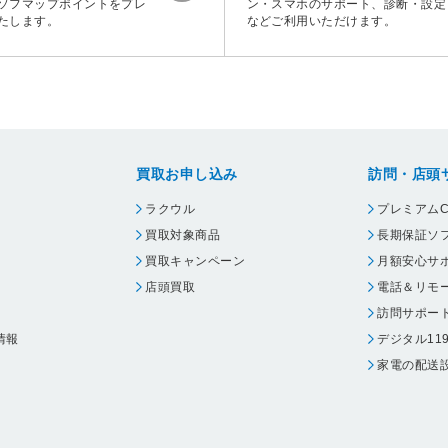
ソフマップポイントをプレ
ン・スマホのサポート、診断・設定
たします。
などご利用いただけます。
買取お申し込み
訪問・店頭
ラクウル
プレミアムC
買取対象商品
長期保証ソ
買取キャンペーン
月額安心サ
店頭買取
電話＆リモ
訪問サポー
情報
デジタル11
家電の配送