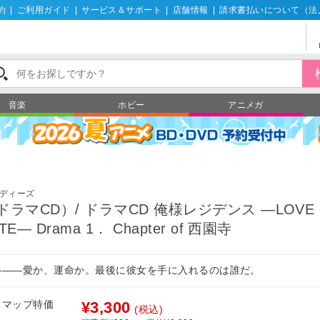
約
|
ご利用ガイド
|
サービス＆サポート
|
店舗情報
|
請求書払いについて（法
音楽
ホビー
アニメガ
ディーズ
ドラマCD）/ ドラマCD 俺様レジデンス ―LOVE 
TE― Drama 1． Chapter of 西園寺
―――愛か、運命か。最後に彼女を手に入れるのは誰だ。
フマップ特価
¥3,300
(税込)