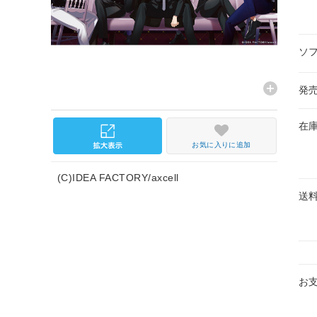
ソ
発
在
お気に入りに追加
(C)IDEA FACTORY/axcell
送
お