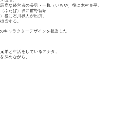
続き出演。
球馬鹿な経営者の長男・一悦（いちや）役に木村良平、
巴（ふたば）役に前野智昭、
り）役に石川界人が出演。
を担当する。
ーズのキャラクターデザインを担当した
三兄弟と生活をしているアナタ。
交を深めながら、