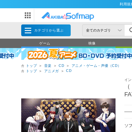
利用規
カテゴリから選ぶ
ゲーム
映像
トップ
＞
音楽
＞
CD
＞
アニメ・ゲーム・声優（CD）
CD
トップ
＞
アニメガ
＞
イン
（
FA
―
ソ