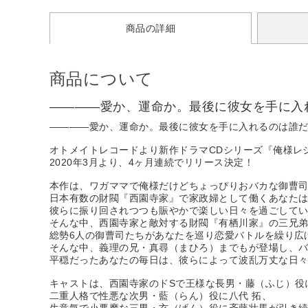
商品の詳細
商品について
――――愛か、運命か。最後に彼女を手に入
――――愛か、運命か。最後に彼女を手に入れるのは誰
オトメイトレコードより新作ドラマCDシリーズ『俺様レジデン
2020年3月より、4ヶ月連続でリリース決定！
本作は、ワガママで俺様だけどちょっぴりおバカな御曹司
日本有数の財閥『西園寺家』で家政婦として働くあなた
彼らに振り回されつつも賑やかで楽しい日々を過ごして
そんな中、西園寺家と敵対する財閥『有栖川家』の三兄
総勢6人の御曹司たちがあなたを巡り恋愛バトルを繰り広
そんな中、義理の兄・真尋（まひろ）までもが登場し、
平穏だったあなたの毎日は、彼らによって波乱万丈な日
キャストは、西園寺家のドSで王様な長男・藤（ふじ）役
二重人格で性悪な次男・藍（らん）役に八代 拓、