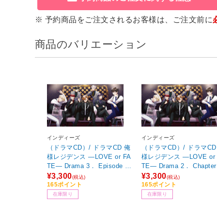
※ 予約商品をご注文されるお客様は、ご注文前に
商品のバリエーション
インディーズ
インディーズ
（ドラマCD）/ ドラマCD 俺
（ドラマCD）/ ドラマCD
様レジデンス ―LOVE or FA
様レジデンス ―LOVE or 
TE― Drama 3． Episode of
TE― Drama 2． Chapter
LOVE
有栖川
¥3,300
¥3,300
(税込)
(税込)
165ポイント
165ポイント
在庫限り
在庫限り