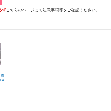
必ず
こちらのページ
にて注意事項等をご確認ください。
 俺
FA
 of