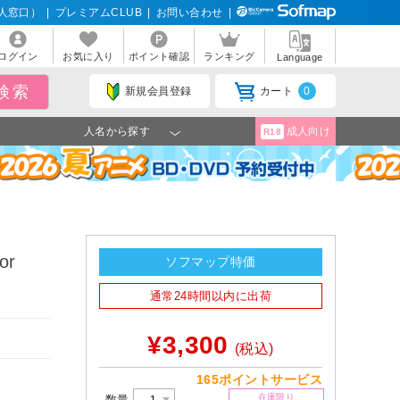
人窓口）
|
プレミアムCLUB
|
お問い合わせ
|
ログイン
お気に入り
ポイント確認
ランキング
Language
新規会員登録
カート
0
人名から探す
成人向け
R18
or
ソフマップ特価
通常24時間以内に出荷
¥3,300
(税込)
165ポイントサービス
在庫限り
数量