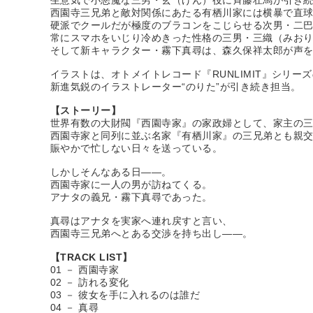
生意気で小悪魔な三男・玄（げん）役に斉藤壮馬が引き
西園寺三兄弟と敵対関係にあたる有栖川家には横暴で直
硬派でクールだが極度のブラコンをこじらせる次男・二
常にスマホをいじり冷めきった性格の三男・三織（みお
そして新キャラクター・霧下真尋は、森久保祥太郎が声
イラストは、オトメイトレコード『RUNLIMIT』シリ
新進気鋭のイラストレーター“のりた”が引き続き担当。
【ストーリー】
世界有数の大財閥『西園寺家』の家政婦として、家主の
西園寺家と同列に並ぶ名家『有栖川家』の三兄弟とも親
賑やかで忙しない日々を送っている。
しかしそんなある日――。
西園寺家に一人の男が訪ねてくる。
アナタの義兄・霧下真尋であった。
真尋はアナタを実家へ連れ戻すと言い、
西園寺三兄弟へとある交渉を持ち出し――。
【TRACK LIST】
01 － 西園寺家
02 － 訪れる変化
03 － 彼女を手に入れるのは誰だ
04 － 真尋