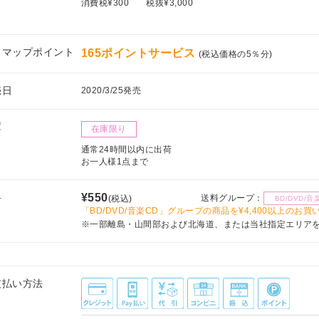
消費税¥300
税抜¥3,000
フマップポイント
165ポイントサービス
(税込価格の5％分)
売日
2020/3/25発売
庫
在庫限り
通常24時間以内に出荷
お一人様1点まで
料
¥550
送料グループ：
(税込)
BD/DVD/音
「BD/DVD/音楽CD」グループの商品を¥4,400以上のお
※一部離島・山間部および北海道、または当社指定エリア
支払い方法