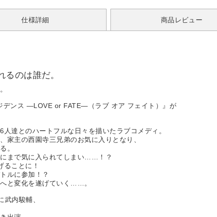
仕様詳細
商品レビュー
れるのは誰だ。
だ。
ス ―LOVE or FATE―（ラブ オア フェイト）』が
6人達とのハートフルな日々を描いたラブコメディ。
は、家主の西園寺三兄弟のお気に入りとなり、
いる。
弟にまで気に入られてしまい……！？
げることに！
バトルに参加！？
々へと変化を遂げていく……。
に武内駿輔、