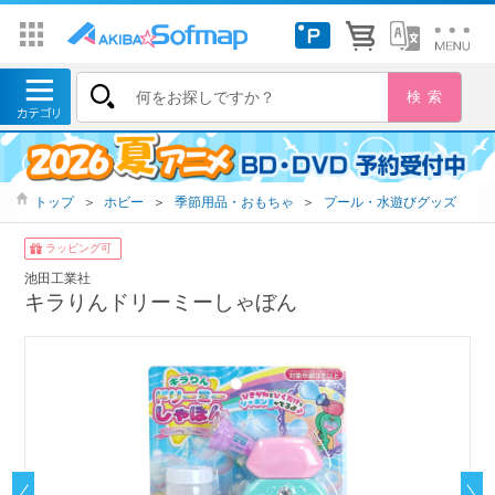
トップ
＞
ホビー
＞
季節用品・おもちゃ
＞
プール・水遊びグッズ
ラッピング可
池田工業社
キラりんドリーミーしゃぼん