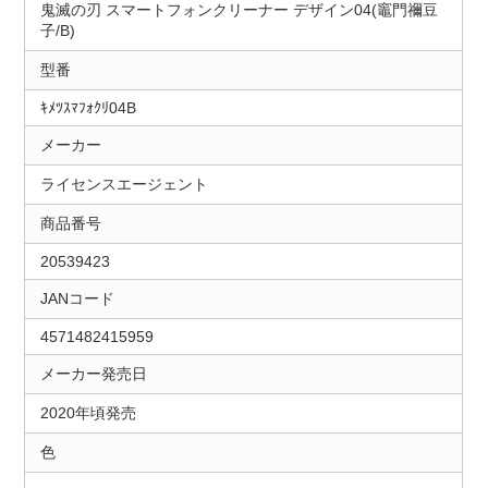
鬼滅の刃 スマートフォンクリーナー デザイン04(竈門禰豆
子/B)
型番
ｷﾒﾂｽﾏﾌｫｸﾘ04B
メーカー
ライセンスエージェント
商品番号
20539423
JANコード
4571482415959
メーカー発売日
2020年頃発売
色