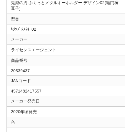
鬼滅の刃 ぷくっとメタルキーホルダー デザイン02(竈門禰
豆子)
型番
ｷﾒﾂﾌﾟｸﾒﾀｷｰ02
メーカー
ライセンスエージェント
商品番号
20539437
JANコード
4571482417557
メーカー発売日
2020年頃発売
色