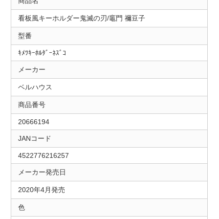
商品名
看板風キーホルダー鬼滅の刃/竈門 禰豆子
型番
ｷﾒﾂｷｰﾎﾙﾀﾞｰﾈｽﾞｺ
メーカー
ベルハウス
商品番号
20666194
JANコード
4522776216257
メーカー発売日
2020年4月発売
色