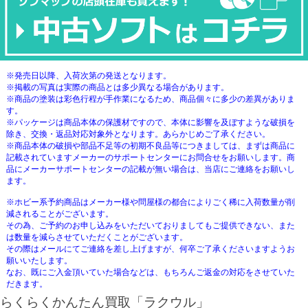
※発売日以降、入荷次第の発送となります。
※掲載の写真は実際の商品とは多少異なる場合があります。
※商品の塗装は彩色行程が手作業になるため、商品個々に多少の差異がありま
す。
※パッケージは商品本体の保護材ですので、本体に影響を及ぼすような破損を
除き、交換・返品対応対象外となります。あらかじめご了承ください。
※商品本体の破損や部品不足等の初期不良品等につきましては、まずは商品に
記載されていますメーカーのサポートセンターにお問合せをお願いします。商
品にメーカーサポートセンターの記載が無い場合は、当店にご連絡をお願いし
ます。
※ホビー系予約商品はメーカー様や問屋様の都合によりごく稀に入荷数量が削
減されることがございます。
その為、ご予約のお申し込みをいただいておりましてもご提供できない、また
は数量を減らさせていただくことがございます。
その際はメールにてご連絡を差し上げますが、何卒ご了承くださいますようお
願いいたします。
なお、既にご入金頂いていた場合などは、もちろんご返金の対応をさせていた
だきます。
らくらくかんたん買取「ラクウル」