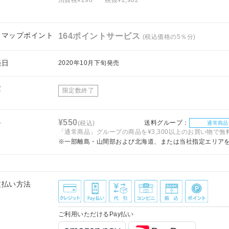
フマップポイント
164ポイントサービス
(税込価格の5％分)
売日
2020年10月下旬発売
庫
限定数終了
料
¥550
送料グループ：
(税込)
通常商品
「通常商品」グループの商品を¥3,300以上のお買い物で無
※一部離島・山間部および北海道、または当社指定エリア
支払い方法
ご利用いただけるPay払い