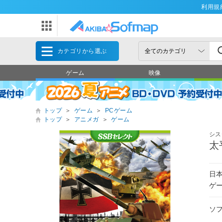
利用規
カテゴリから選ぶ
ゲーム
映像
トップ
＞
ゲーム
＞
PCゲーム
トップ
＞
アニメガ
＞
ゲーム
シス
太
日
ゲー
ソ