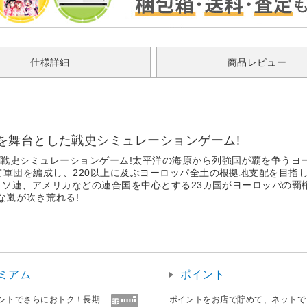
仕様詳細
商品レビュー
を舞台とした戦史シミュレーションゲーム!
戦史シミュレーションゲーム!太平洋の海原から列強国が覇を争うヨ
て軍団を編成し、220以上に及ぶヨーロッパ全土の根拠地支配を目指
、ソ連、アメリカなどの連合国を中心とする23カ国がヨーロッパの覇
な嵐が吹き荒れる!
ミアム
ポイント
ントでさらにおトク！長期
ポイントをお店で貯めて、ネットで