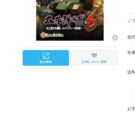
ソ
発
在
お気に入りに追加
送
お