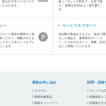
、安心のサポートサービス
使う！ネットで貯めて、お店で使
いただけます。
う！ 面倒な手続きも一切不要で
す。
ュー
サービス＆サポート
ただいた商品の感想やご意
当社購入商品はもちろん、他店で購
稿ください。掲載されたお
入した商品も、修理受付やパソコ
ソフマップポイントをプレ
ン・スマホのサポート、診断・設定
たします。
などご利用いただけます。
買取お申し込み
訪問・店頭
ラクウル
プレミアムC
買取対象商品
長期保証ソ
買取キャンペーン
月額安心サ