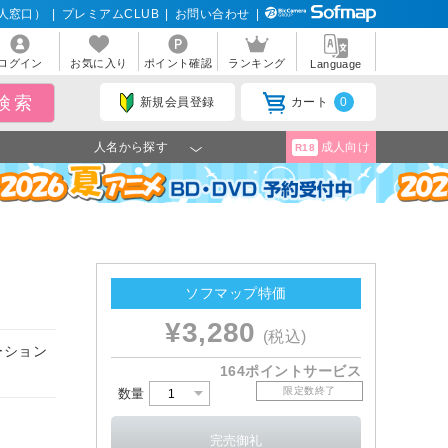
人窓口）
|
プレミアムCLUB
|
お問い合わせ
|
ログイン
お気に入り
ポイント確認
ランキング
Language
新規会員登録
カート
0
人名から探す
成人向け
R18
ソフマップ特価
¥3,280
(税込)
ーション
164ポイントサービス
限定数終了
数量