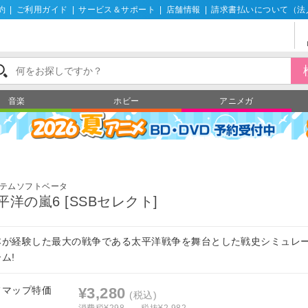
約
|
ご利用ガイド
|
サービス＆サポート
|
店舗情報
|
請求書払いについて（法
音楽
ホビー
アニメガ
テムソフトベータ
平洋の嵐6 [SSBセレクト]
本が経験した最大の戦争である太平洋戦争を舞台とした戦史シミュレ
ム!
フマップ特価
¥3,280
(税込)
消費税¥298
税抜¥2,982