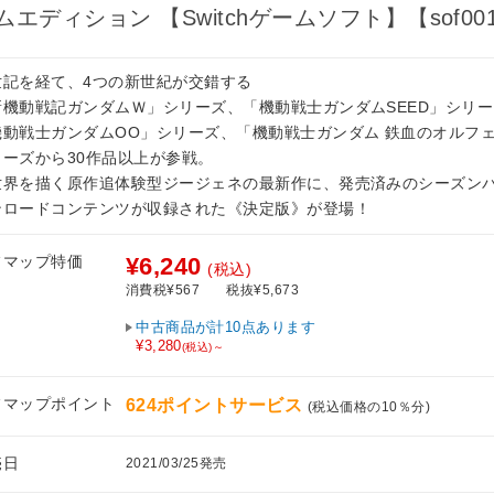
ムエディション 【Switchゲームソフト】【sof00
世記を経て、4つの新世紀が交錯する
新機動戦記ガンダムＷ」シリーズ、「機動戦士ガンダムSEED」シリ
機動戦士ガンダムOO」シリーズ、「機動戦士ガンダム 鉄血のオルフ
リーズから30作品以上が参戦。
世界を描く原作追体験型ジージェネの最新作に、発売済みのシーズン
ンロードコンテンツが収録された《決定版》が登場！
フマップ特価
¥6,240
(税込)
消費税¥567
税抜¥5,673
中古商品が計10点あります
¥3,280
(税込)～
フマップポイント
624ポイントサービス
(税込価格の10％分)
売日
2021/03/25発売