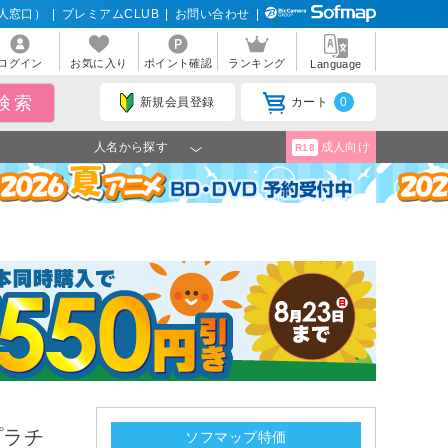
人窓口）
|
プレミアムCLUB
|
お問い合わせ
|
ログイン
お気に入り
ポイント確認
ランキング
Language
新規会員登録
カート
0
人名から探す
成人向け
R18
プラチ
ソフマップ特価