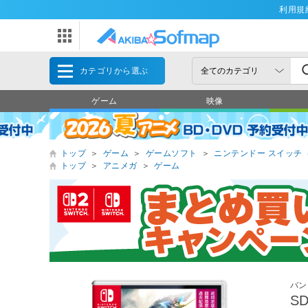
利用規
カテゴリから選ぶ
ゲーム
映像
トップ
＞
ゲーム
＞
ゲームソフト
＞
ニンテンドー スイッチ（Nin
トップ
＞
アニメガ
＞
ゲーム
バン
S