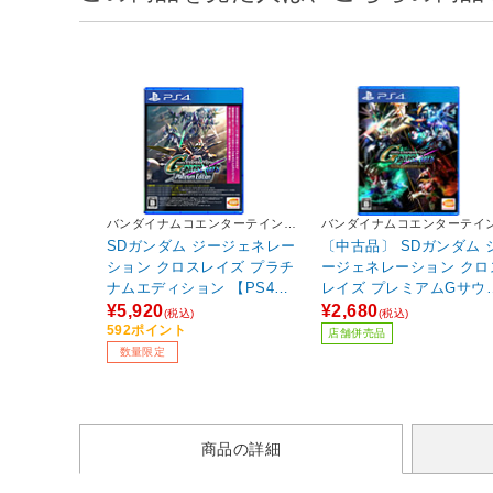
バンダイナムコエンターテインメ
バンダイナムコエンターテイ
ント
ント
SDガンダム ジージェネレー
〔中古品〕 SDガンダム 
ション クロスレイズ プラチ
ージェネレーション クロ
ナムエディション 【PS4ゲ
レイズ プレミアムGサウ
ームソフト】【sof001】
ドエディション
¥5,920
¥2,680
(税込)
(税込)
592ポイント
店舗併売品
数量限定
商品の詳細