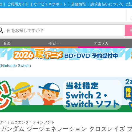
約
|
ご利用ガイド
|
サービス＆サポート
|
店舗情報
|
請求書払いについて（法
音楽
ホビー
アニメガ
tendo Switch）
ダイナムコエンターテインメント
Dガンダム ジージェネレーション クロスレイズ 