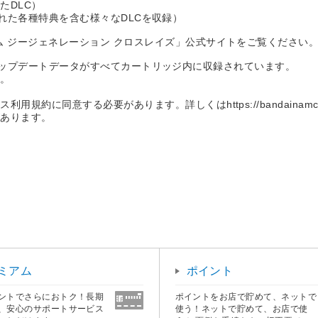
たDLC）
配信された各種特典を含む様々なDLCを収録）
ム ジージェネレーション クロスレイズ」公式サイトをご覧ください
信済みのアップデートデータがすべてカートリッジ内に収録されています。
す。
意する必要があります。詳しくはhttps://bandainamcoent.co
があります。
。
ミアム
ポイント
ントでさらにおトク！長期
ポイントをお店で貯めて、ネットで
、安心のサポートサービス
使う！ネットで貯めて、お店で使