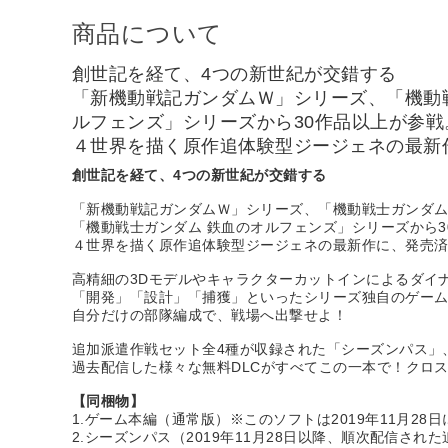
商品について
創世記を経て、4つの新世紀が交錯する
「新機動戦記ガンダムＷ」シリーズ、「機動戦
ルフェンズ」シリーズから30作品以上が参戦
４世界を描く原作追体験型ジージェネの最新
創世記を経て、4つの新世紀が交錯する
「新機動戦記ガンダムＷ」シリーズ、「機動戦士ガンダム
「機動戦士ガンダム 鉄血のオルフェンズ」シリーズから3
４世界を描く原作追体験型ジージェネの最新作に、発売
高精細の3Dモデルやキャラクターカットインによるダイ
「開発」「設計」「捕獲」といったシリーズ独自のゲー
自分だけの部隊編成で、戦場へ出撃せよ！
追加派遣作戦セット全4種が収録された「シーズンパス」
過去配信した様々な無料DLCがすべてこの一本で！クロ
【同梱物】
1.ゲーム本編（通常版）※このソフトは2019年11月2
2.シーズンパス（2019年11月28日以降、順次配信され