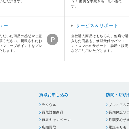
いただけます。
う！ 面倒な手続きも一切不要で
す。
ュー
サービス＆サポート
ただいた商品の感想やご意
当社購入商品はもちろん、他店で購
稿ください。掲載されたお
入した商品も、修理受付やパソコ
ソフマップポイントをプレ
ン・スマホのサポート、診断・設定
たします。
などご利用いただけます。
買取お申し込み
訪問・店頭
ラクウル
プレミアムC
買取対象商品
長期保証ソ
買取キャンペーン
月額安心サ
店頭買取
電話＆リモ