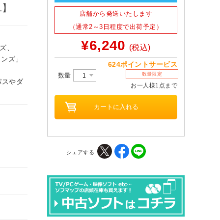
1】
店舗から発送いたします
（通常2～3日程度で出荷予定）
¥6,240
(税込)
ーズ、
ェンズ」
624ポイントサービス
数量限定
数量
パスやダ
お一人様1点まで
シェアする