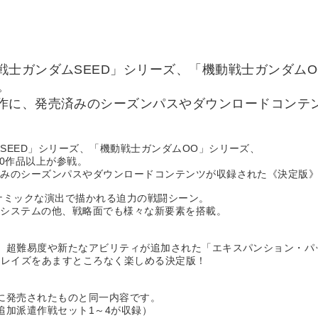
士ガンダムSEED」シリーズ、「機動戦士ガンダムO
。
作に、発売済みのシーズンパスやダウンロードコンテ
SEED」シリーズ、「機動戦士ガンダムOO」シリーズ、
0作品以上が参戦。
済みのシーズンパスやダウンロードコンテンツが収録された《決定版
ナミックな演出で描かれる迫力の戦闘シーン。
ムシステムの他、戦略面でも様々な新要素を搭載。
、超難易度や新たなアビリティが追加された「エキスパンション・パ
スレイズをあますところなく楽しめる決定版！
8日に発売されたものと同一内容です。
た追加派遣作戦セット1～4が収録）