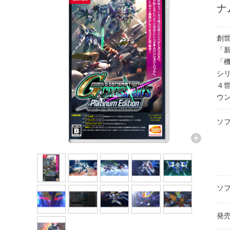
ナ
創
「
「
シ
４
ウ
ソ
ソ
発