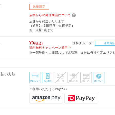
庫
数量限定
店頭からの発送商品について
店舗から発送いたします
（通常2～3日程度で出荷予定）
お一人様1点まで
料
¥0
送料グループ：
(税込)
通常商品
送料無料キャンペーン適用中
※一部離島・山間部および北海道、または当社指定エリア
支払い方法
ご利用いただけるPay払い