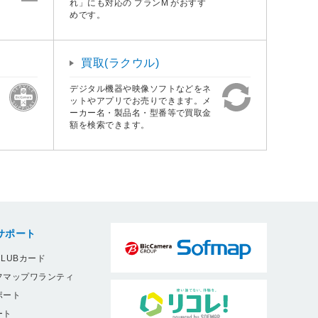
れ」にも対応の プランM がおすす
めです。
買取(ラクウル)
デジタル機器や映像ソフトなどをネ
ットやアプリでお売りできます。メ
ーカー名・製品名・型番等で買取金
額を検索できます。
サポート
LUBカード
フマップワランティ
ポート
ート