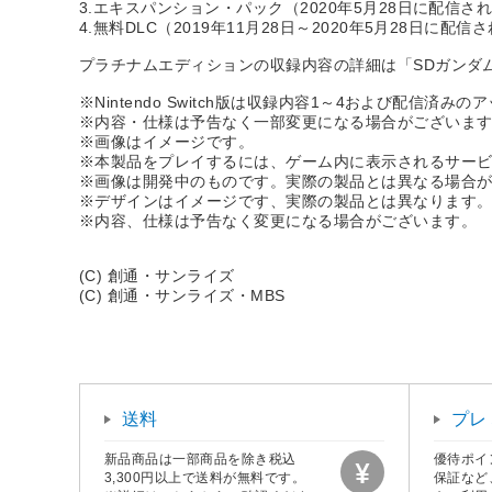
3.エキスパンション・パック（2020年5月28日に配信され
4.無料DLC（2019年11月28日～2020年5月28日に
プラチナムエディションの収録内容の詳細は「SDガンダ
※Nintendo Switch版は収録内容1～4および配
※内容・仕様は予告なく一部変更になる場合がございま
※画像はイメージです。
※本製品をプレイするには、ゲーム内に表示されるサービス利用規約に同
※画像は開発中のものです。実際の製品とは異なる場合
※デザインはイメージです、実際の製品とは異なります
※内容、仕様は予告なく変更になる場合がございます。
(C) 創通・サンライズ
(C) 創通・サンライズ・MBS
送料
プレ
新品商品は一部商品を除き税込
優待ポイ
3,300円以上で送料が無料です。
保証など