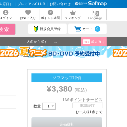
人窓口）
|
プレミアムCLUB
|
お問い合わせ
|
ログイン
お気に入り
ポイント確認
ランキング
Language
新規会員登録
カート
0
人名から探す
成人向け
R18
ソフマップ特価
¥3,380
(税込)
169ポイントサービス
限定数終了
数量
お一人様1点まで