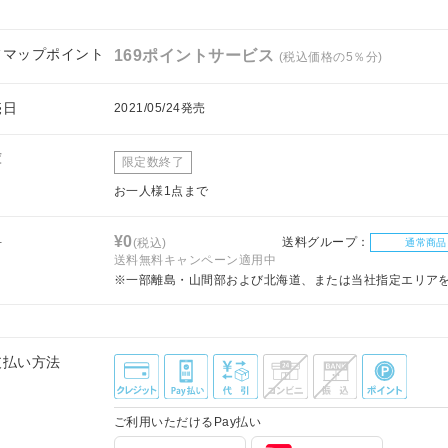
フマップポイント
169ポイントサービス
(税込価格の5％分)
売日
2021/05/24発売
庫
限定数終了
お一人様1点まで
料
¥0
送料グループ：
(税込)
通常商品
送料無料キャンペーン適用中
※一部離島・山間部および北海道、または当社指定エリア
支払い方法
ご利用いただけるPay払い