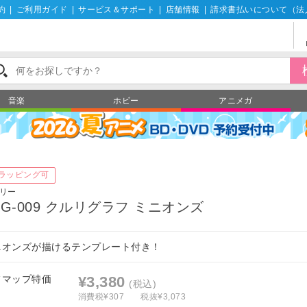
約
|
ご利用ガイド
|
サービス＆サポート
|
店舗情報
|
請求書払いについて（法
音楽
ホビー
アニメガ
ラッピング可
リー
PG-009 クルリグラフ ミニオンズ
ニオンズが描けるテンプレート付き！
フマップ特価
¥3,380
(税込)
消費税¥307
税抜¥3,073