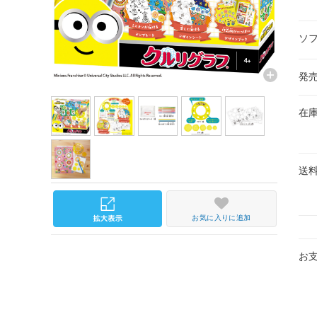
ソ
発
在
送
お気に入りに追加
お