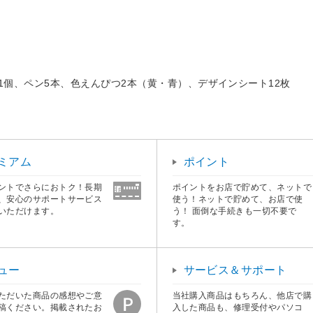
1個、ペン5本、色えんぴつ2本（黄・青）、デザインシート12枚
ミアム
ポイント
ントでさらにおトク！長期
ポイントをお店で貯めて、ネットで
、安心のサポートサービス
使う！ネットで貯めて、お店で使
いただけます。
う！ 面倒な手続きも一切不要で
す。
ュー
サービス＆サポート
ただいた商品の感想やご意
当社購入商品はもちろん、他店で購
稿ください。掲載されたお
入した商品も、修理受付やパソコ