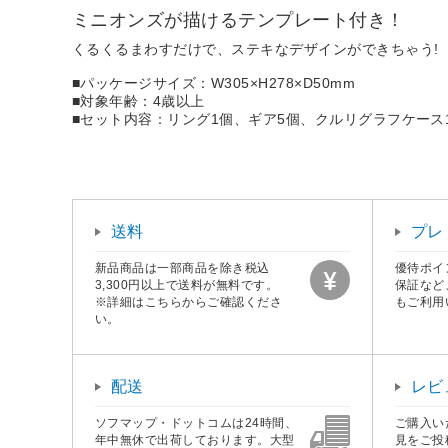
ミニオンズが描けるテンプレート付き！
くるくるまわすだけで、ステキなデザインができちゃう!
■パッケージサイズ：W305×H278×D50mm
■対象年齢：4歳以上
■セット内容：リング1個、ギア5個、クルリグラフケース
送料
プレ
新品商品は一部商品を除き税込
優待ポイ
3,300円以上で送料が無料です。
保証など
※詳細はこちらからご確認くださ
もご利用
い。
配送
レビ
ソフマップ・ドットコムは24時間、
ご購入い
年中無休で出荷しております。大型
見をご投