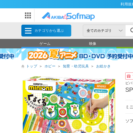
利用規
カテゴリから選ぶ
ゲーム
映像
トップ
＞
ホビー
＞
知育・幼児玩具
＞
お絵かき
ビバ
S
ミ
ソ