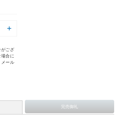
合がござ
な場合に
、メール