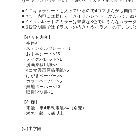
なぞるだけでかんたんに可愛いイラスト・まんがも自由
■ミニキャラシートも入っているので4コマまんがも自由
■セット内容には新しく「メイクパレット」が入って、ぬ
■メイクパレットのカラーは豊富な8色でいろんなカラー
■取扱説明書ではイラストの描き方やイラストのアレンジ
【セット内容】
・本体×1
・ステンシルプレート×1
・お手本シート×25
・メイクパレット×1
・漫画原稿用紙×5
・4コマ漫画原稿用紙×5
・はがきペーパー×5
・カラーペーパー×5
・無地ペーパー×20
・取扱説明書×1
【仕様】
・電池：単4形乾電池×4（別売）
・対象年齢：6歳以上
(C)小学館