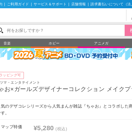
約
|
ご利用ガイド
|
サービス＆サポート
|
店舗情報
|
請求書払いについて（法
音楽
ホビー
アニメガ
ラッピング可
ツマ・エンタテイメント
ゃお×ガールズデザイナーコレクション メイクプ
人気のデザコレシリーズから人気まんが雑誌『ちゃお』とコラボした
です。
フマップ特価
¥5,280
(税込)