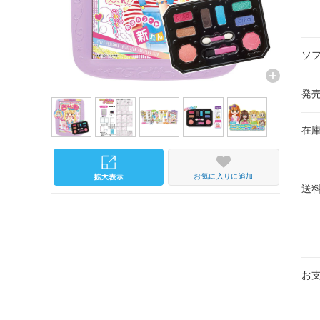
ソ
発
在
お気に入りに追加
送
お