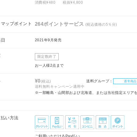
消費税¥480
税抜¥4,800
フマップポイント
264ポイントサービス
(税込価格の5％分)
売日
2021年9月発売
庫
限定数終了
お一人様2点まで
料
¥0
送料グループ：
(税込)
通常商品
送料無料キャンペーン適用中
※一部離島・山間部および北海道、または当社指定エリア
支払い方法
ご利用いただけるPay払い