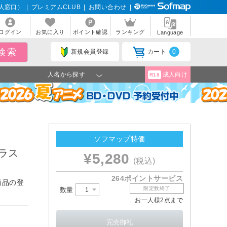
人窓口）
|
プレミアムCLUB
|
お問い合わせ
|
ログイン
お気に入り
ポイント確認
ランキング
Language
新規会員登録
カート
0
人名から探す
成人向け
R18
ソフマップ特価
ラス
¥5,280
(税込)
264ポイントサービス
商品の登
限定数終了
数量
お一人様2点まで