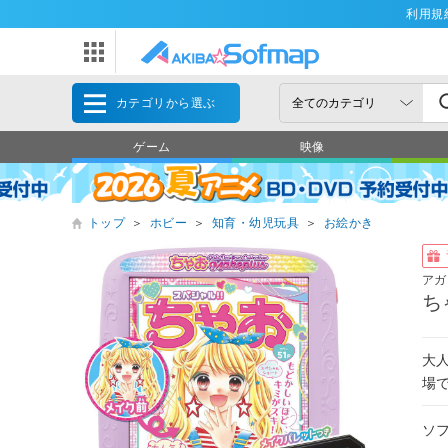
利用規
カテゴリから選ぶ
ゲーム
映像
トップ
＞
ホビー
＞
知育・幼児玩具
＞
お絵かき
アガ
ち
大
場
ソ