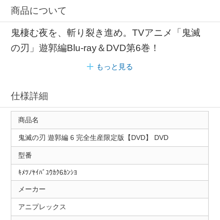
商品について
鬼棲む夜を、斬り裂き進め。TVアニメ「鬼滅
の刃」遊郭編Blu-ray＆DVD第6巻！
もっと見る
仕様詳細
商品名
鬼滅の刃 遊郭編 6 完全生産限定版【DVD】 DVD
型番
ｷﾒﾂﾉﾔｲﾊﾞﾕｳｶｸ6ｶﾝｼﾖ
メーカー
アニプレックス