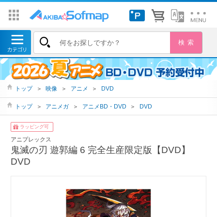
トップ
＞
映像
＞
アニメ
＞
DVD
トップ
＞
アニメガ
＞
アニメBD・DVD
＞
DVD
ラッピング可
アニプレックス
鬼滅の刃 遊郭編 6 完全生産限定版【DVD】
DVD