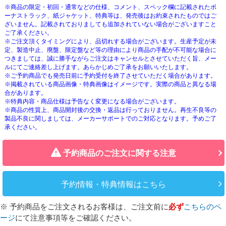
※商品の限定・初回・通常などの仕様、コメント、スペック欄に記載されたボ
ーナストラック、紙ジャケット、特典等は、発売後はお約束されたものではご
ざいません。記載されておりましても追加されていない場合がございますこと
ご了承ください。
※ご注文頂くタイミングにより、品切れする場合がございます。生産予定が未
定、製造中止、廃盤、限定盤など等の理由により商品の手配が不可能な場合に
つきましては、誠に勝手ながらご注文はキャンセルとさせていただく旨、メー
ルにてご連絡差し上げます。あらかじめご了承をお願いいたします。
※ご予約商品でも発売日前に予約受付を終了させていただく場合があります。
※掲載されている商品画像・特典画像はイメージです。実際の商品と異なる場
合があります。
※特典内容・商品仕様は予告なく変更になる場合がございます。
※商品の性質上、商品開封後の交換・返品は行っておりません。再生不良等の
製品不良に関しましては、メーカーサポートでのご対応となります。予めご了
承ください。
予約商品のご注文に関する注意
予約情報・特典情報はこちら
※ 予約商品をご注文されるお客様は、ご注文前に
必ず
こちらのペ
ージ
にて注意事項等をご確認ください。