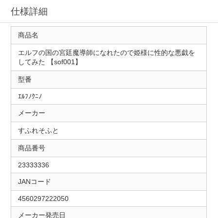
仕様詳細
商品名
エルフの国の宮廷魔導師になれたので姫様に性的な悪戯を
してみた 【sof001】
型番
ｴﾙﾌﾉｸﾆﾉ
メーカー
すふれそふと
商品番号
23333336
JANコード
4560297222050
メーカー発売日