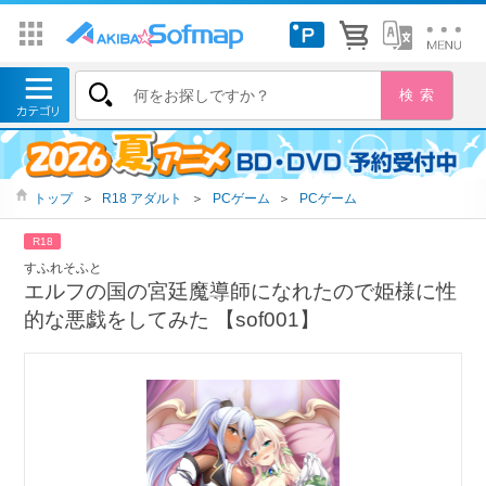
トップ
＞
R18 アダルト
＞
PCゲーム
＞
PCゲーム
R18
すふれそふと
エルフの国の宮廷魔導師になれたので姫様に性
的な悪戯をしてみた 【sof001】