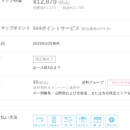
フマップ特価
¥12,870
(税込)
消費税¥1,170
税抜¥11,700
フマップポイント
644ポイントサービス
(税込価格の5％分)
売日
2023/01/25発売
庫
限定数終了
お一人様5点まで
料
¥0
送料グループ：
(税込)
BD/DVD/音
送料無料キャンペーン適用中
※一部離島・山間部および北海道、または当社指定エリア
支払い方法