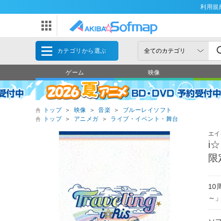
利用規
カテゴリから選ぶ
ゲーム
映像
トップ
＞
映像
＞
音楽
＞
ブルーレイソフト
トップ
＞
アニメガ
＞
ライブ・イベント・舞台
エイ
i☆
限
10
～