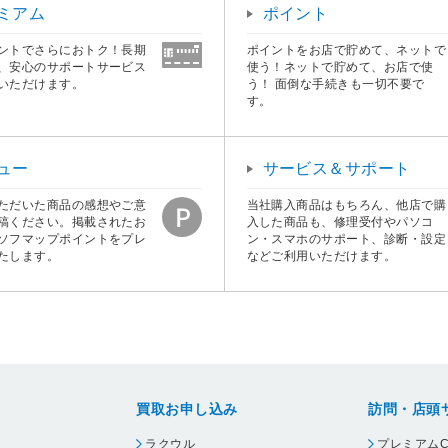
ミアム
ポイント
ントでさらにおトク！長期
ポイントをお店で貯めて、ネットで
、安心のサポートサービス
使う！ネットで貯めて、お店で使
いただけます。
う！ 面倒な手続きも一切不要で
す。
ュー
サービス＆サポート
ただいた商品の感想やご意
当社購入商品はもちろん、他店で購
稿ください。掲載されたお
入した商品も、修理受付やパソコ
ソフマップポイントをプレ
ン・スマホのサポート、診断・設定
たします。
などご利用いただけます。
買取お申し込み
訪問・店頭
ラクウル
プレミアムC