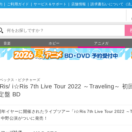
約
|
ご利用ガイド
|
サービス＆サポート
|
店舗情報
|
請求書払いについて（法
音楽
ホビー
アニメガ
ベックス・ピクチャーズ
Ris/ i☆Ris 7th Live Tour 2022 ～Traveling～
定盤 BD
周年イヤーに開催されたライブツアー「i☆Ris 7th Live Tour 2022 ～Tra
」中野公演がついに発売！