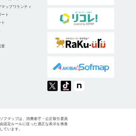
フマップワランティ
ポート
ート
ト
9
設置
ソフマップは、消費者庁・公正取引委員
会認定ルールに従った適正な表示を推進
しています。