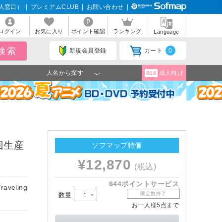
人窓口）
|
プレミアムCLUB
|
お問い合わせ
|
ログイン
お気に入り
ポイント確認
ランキング
Language
新規会員登録
カート
0
人名から探す
成人向け
R18
 初回生産
ソフマップ特価
¥12,870
(税込)
644ポイントサービス
veling
限定数終了
数量
お一人様5点まで