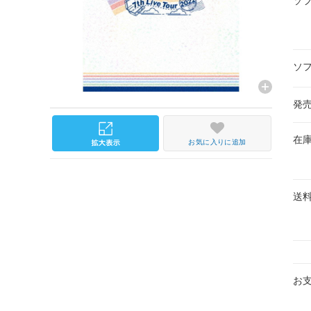
ソ
ソ
発
在
お気に入りに追加
送
お