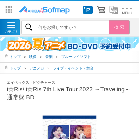
トップ
＞
映像
＞
音楽
＞
ブルーレイソフト
トップ
＞
アニメガ
＞
ライブ・イベント・舞台
エイベックス・ピクチャーズ
i☆Ris/ i☆Ris 7th Live Tour 2022 ～Traveling～
通常盤 BD