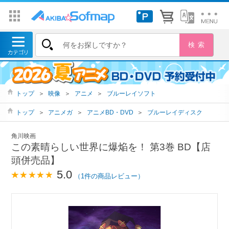
トップ
＞
映像
＞
アニメ
＞
ブルーレイソフト
トップ
＞
アニメガ
＞
アニメBD・DVD
＞
ブルーレイディスク
角川映画
この素晴らしい世界に爆焔を！ 第3巻 BD【店
頭併売品】
5.0
（1件の商品レビュー）