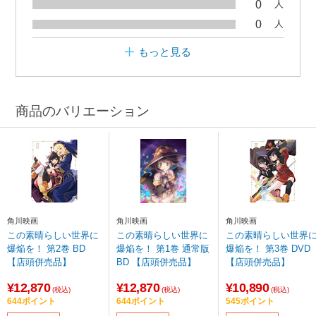
0
人
0
人
もっと見る
商品のバリエーション
角川映画
角川映画
角川映画
この素晴らしい世界に
この素晴らしい世界に
この素晴らしい世界
爆焔を！ 第2巻 BD
爆焔を！ 第1巻 通常版
爆焔を！ 第3巻 DVD
【店頭併売品】
BD 【店頭併売品】
【店頭併売品】
¥12,870
¥12,870
¥10,890
(税込)
(税込)
(税込)
644ポイント
644ポイント
545ポイント