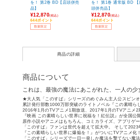
を！ 第2巻 BD【店頭併売
を！ 第1巻 通常版 BD 【
品】
頭併売品】
¥12,870
¥12,870
(税込)
(税込)
644ポイント
644ポイント
数量限定
数量限定
商品の詳細
商品について
これは、最強の魔法にあこがれた、一人の少
★大人気「このすば」シリーズのめぐみん主人公スピンオフ
累計発行部数1000万部突破のライトノベル『この素晴ら
2016年1月のTVアニメ1期放送、2017年1月のTVアニメ
『映画 この素晴らしい世界に祝福を！紅伝説』が全国公開
原作小説やアニメはもちろん、コミカライズ、アプリゲ
「このすば」ファンは世代を超えて拡大中。 そして202
『この素晴らしい世界に爆焔を！』がついにTVアニメ化
「このすば」シリーズで一日一発しか魔法を撃てない魔