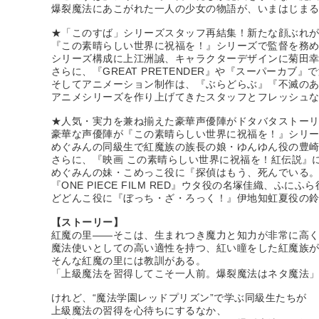
爆裂魔法にあこがれた一人の少女の物語が、いまはじま
★「このすば」シリーズスタッフ再結集！新たな顔ぶれ
『この素晴らしい世界に祝福を！』シリーズで監督を務
シリーズ構成に上江洲誠、キャラクターデザインに菊田
さらに、『GREAT PRETENDER』や『スーパーカ
そしてアニメーション制作は、『ぶらどらぶ』『不滅のあ
アニメシリーズを作り上げてきたスタッフとフレッシュ
★人気・実力を兼ね揃えた豪華声優陣がドタバタストー
豪華な声優陣が『この素晴らしい世界に祝福を！』シリ
めぐみんの同級生で紅魔族の族長の娘・ゆんゆん役の豊崎
さらに、『映画 この素晴らしい世界に祝福を！紅伝説』
めぐみんの妹・こめっこ役に『探偵はもう、死んでいる
『ONE PIECE FILM RED』ウタ役の名塚佳織、ふ
どどんこ役に『ぼっち・ざ・ろっく！』伊地知虹夏役の
【ストーリー】
紅魔の里――そこは、生まれつき魔力と知力が非常に高
魔法使いとしての高い適性を持つ、紅い瞳をした紅魔族
そんな紅魔の里には教訓がある。
「上級魔法を習得してこそ一人前。爆裂魔法はネタ魔法
けれど、“魔法学園レッドプリズン”で学ぶ同級生たちが
上級魔法の習得を心待ちにするなか、