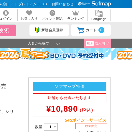
人窓口）
|
プレミアムCLUB
|
お問い合わせ
|
ログイン
お気に入り
ポイント確認
ランキング
Language
新規会員登録
カート
0
人名から探す
成人向け
R18
併売
ソフマップ特価
店舗から発送いたします
¥10,890
(税込)
ば」シリ
545ポイントサービス
数量限定
数量