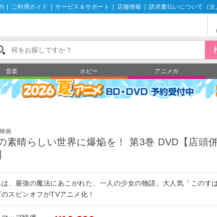
約
|
ご利用ガイド
|
サービス＆サポート
|
店舗情報
|
請求書払いについて（法
音楽
ホビー
アニメガ
映画
の素晴らしい世界に爆焔を！ 第3巻 DVD【店頭
】
れは、最強の魔法にあこがれた、一人の少女の物語。大人気「このす
ズのスピンオフがTVアニメ化！