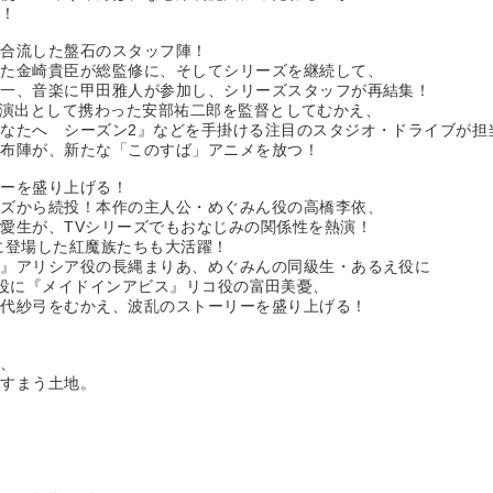
る！
が合流した盤石のスタッフ陣！
めた金崎貴臣が総監修に、そしてシリーズを継続して、
幸一、音楽に甲田雅人が参加し、シリーズスタッフが再結集！
ブ』で演出として携わった安部祐二郎を監督としてむかえ、
なたへ シーズン2』などを手掛ける注目のスタジオ・ドライブが担
な布陣が、新たな「このすば」アニメを放つ！
リーを盛り上げる！
ーズから続投！本作の主人公・めぐみん役の高橋李依、
愛生が、TVシリーズでもおなじみの関係性を熱演！
に登場した紅魔族たちも大活躍！
。』アリシア役の長縄まりあ、めぐみんの同級生・あるえ役に
にふら役に『メイドインアビス』リコ役の富田美憂、
鈴代紗弓をむかえ、波乱のストーリーを盛り上げる！
く、
がすまう土地。
」