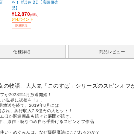
店
を！ 第3巻 BD【店頭併売
品】
¥12,870
(税込)
644ポイント
数量限定
仕様詳細
商品レビュー
女の物語。大人気「このすば」シリーズのスピンオフが
が2023年4月放送開始！
しい世界に祝福を！』。
2期放送を経て、2019年8月には
され、興行収入7.3億円の大ヒット！
ームほか関連商品も続々と展開が続き、
3年、原作・暁なつめ自ら手掛けるスピンオフ作品
！
法使い・めぐみんは、なぜ爆裂魔法にこだわるのか？