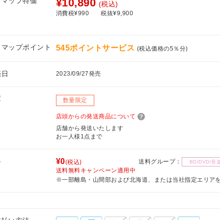
フマップ特価
¥10,890
(税込)
消費税¥990
税抜¥9,900
フマップポイント
545ポイントサービス
(税込価格の5％分)
売日
2023/09/27発売
庫
数量限定
店頭からの発送商品について
店舗から発送いたします
お一人様1点まで
料
¥0
送料グループ：
(税込)
BD/DVD/音
送料無料キャンペーン適用中
※一部離島・山間部および北海道、または当社指定エリア