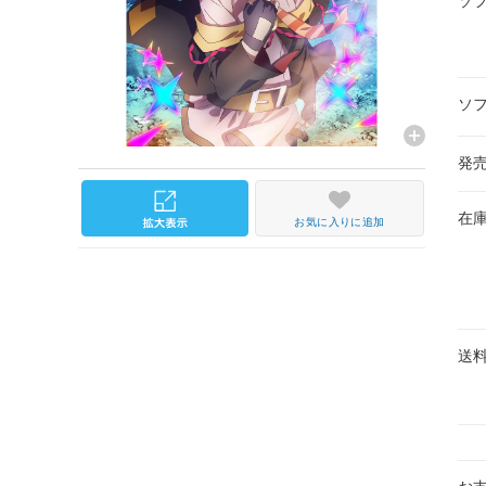
ソ
ソ
発
在
お気に入りに追加
送