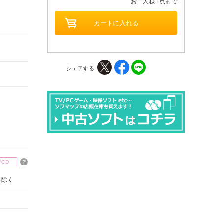
お一人様1点まで
シェアする
楽CD
を除く