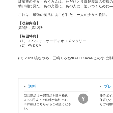
紅魔族の少女・めぐみんは、ただひとり爆裂魔法の習得
幼い頃に見た、あの光景に、あの人に、追いつくために
これは、最強の魔法にあこがれた、一人の少女の物語。
【収録内容】
第9話～第12話
【毎回特典】
（1）スペシャルオーディオコメンタリー
（2）PV＆CM
(C) 2023 暁なつめ・三嶋くろね/KADOKAWA/このす
送料
プレ
新品商品は一部商品を除き税込
優待ポイ
3,300円以上で送料が無料です。
保証など
※詳細はこちらからご確認くださ
もご利用
い。