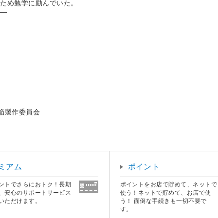
のため勉学に励んでいた。
――
ば爆焔製作委員会
ミアム
ポイント
ントでさらにおトク！長期
ポイントをお店で貯めて、ネットで
、安心のサポートサービス
使う！ネットで貯めて、お店で使
いただけます。
う！ 面倒な手続きも一切不要で
す。