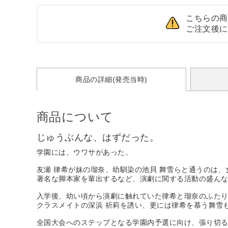
こちらの商
ご注文後に
商品の詳細(発売当時)
商品について
じゅうぶんな、はずだった。
学園には、ウワサがあった。
友瀬 律希が妹の瑠奈、幼馴染の池貝 舞雪らと通うのは
著名な脚本家を輩出するなど、演劇に関する活動の盛ん
入学後、幼い頃から演劇に触れていた律希と瑠奈のふた
クラスメイトの深浜 祈莉を誘い、更には律希を慕う舞雪
全国大会へのステップとなる学園内予選に向け、張り切