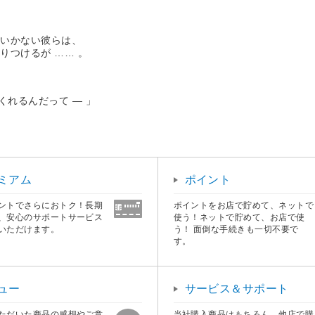
のいかない彼らは、
つけるが …… 。
くれるんだって ― 」
ミアム
ポイント
ントでさらにおトク！長期
ポイントをお店で貯めて、ネットで
、安心のサポートサービス
使う！ネットで貯めて、お店で使
いただけます。
う！ 面倒な手続きも一切不要で
す。
ュー
サービス＆サポート
ただいた商品の感想やご意
当社購入商品はもちろん、他店で購