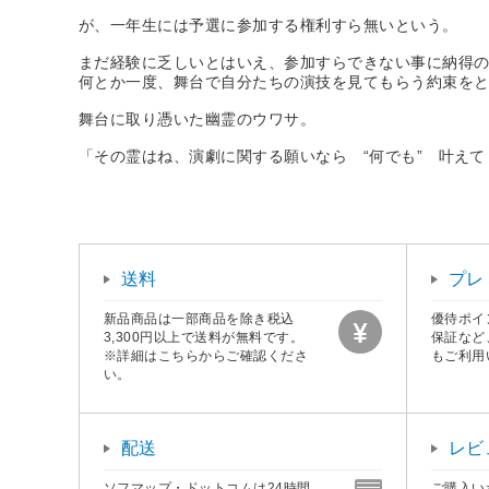
が、一年生には予選に参加する権利すら無いという。
まだ経験に乏しいとはいえ、参加すらできない事に納得
何とか一度、舞台で自分たちの演技を見てもらう約束をとり
舞台に取り憑いた幽霊のウワサ。
「その霊はね、演劇に関する願いなら “何でも” 叶えて
送料
プレ
新品商品は一部商品を除き税込
優待ポイ
3,300円以上で送料が無料です。
保証など
※詳細はこちらからご確認くださ
もご利用
い。
配送
レビ
ソフマップ・ドットコムは24時間、
ご購入い