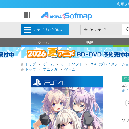
利用規
カテゴリから選ぶ
ゲーム
映像
トップ
＞
ゲーム
＞
ゲームソフト
＞
PS4（プレイステーショ
トップ
＞
アニメガ
＞
ゲーム
中
エン
※〔
〔
ソ