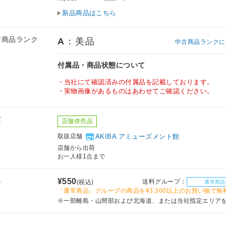
新品商品はこちら
古商品ランク
A
：美品
中古商品ランクに
付属品・商品状態について
当社にて確認済みの付属品を記載しております。
実物画像があるものはあわせてご確認ください。
庫
店舗併売品
取扱店舗
AKIBA アミューズメント館
店舗から出荷
お一人様1点まで
料
¥550
送料グループ：
(税込)
通常商品
「通常商品」グループの商品を¥3,300以上のお買い物で無
※一部離島・山間部および北海道、または当社指定エリア