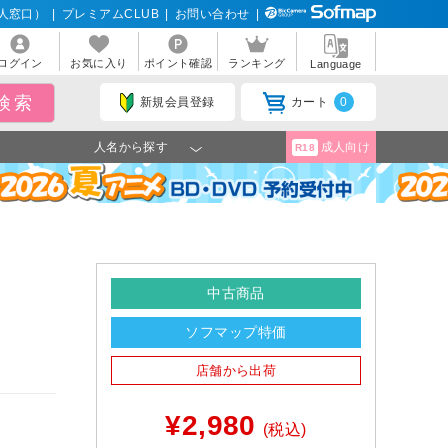
人窓口）
|
プレミアムCLUB
|
お問い合わせ
|
ログイン
お気に入り
ポイント確認
ランキング
Language
新規会員登録
カート
0
人名から探す
成人向け
R18
中古商品
ソフマップ特価
】
店舗から出荷
¥2,980
(税込)