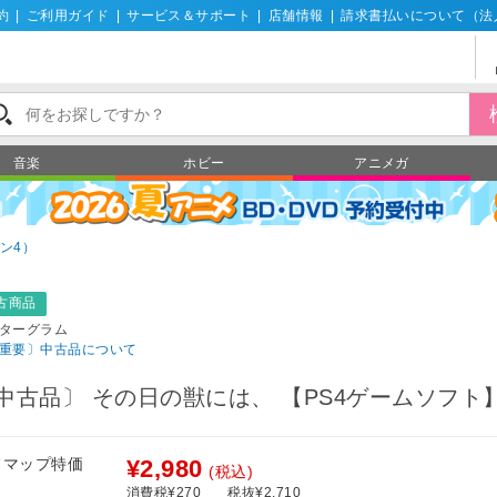
約
|
ご利用ガイド
|
サービス＆サポート
|
店舗情報
|
請求書払いについて（法
音楽
ホビー
アニメガ
ン4）
古商品
ターグラム
重要〕中古品について
中古品〕 その日の獣には、 【PS4ゲームソフト
フマップ特価
¥2,980
(税込)
消費税¥270
税抜¥2,710