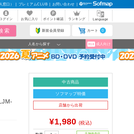
人窓口）
|
プレミアムCLUB
|
お問い合わせ
|
ログイン
お気に入り
ポイント確認
ランキング
Language
新規会員登録
カート
0
人名から探す
成人向け
R18
中古商品
ソフマップ特価
LJM-
店舗から出荷
¥1,980
(税込)
店舗併売品