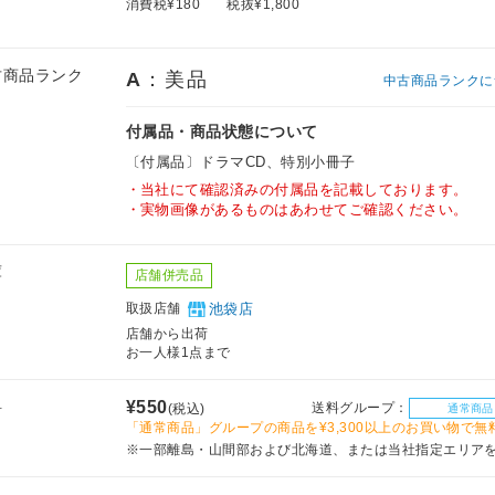
消費税¥180
税抜¥1,800
古商品ランク
A
：美品
中古商品ランクに
付属品・商品状態について
〔付属品〕ドラマCD、特別小冊子
当社にて確認済みの付属品を記載しております。
実物画像があるものはあわせてご確認ください。
庫
店舗併売品
取扱店舗
池袋店
店舗から出荷
お一人様1点まで
料
¥550
送料グループ：
(税込)
通常商品
「通常商品」グループの商品を¥3,300以上のお買い物で無
※一部離島・山間部および北海道、または当社指定エリア