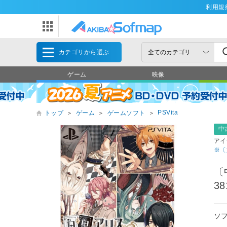
利用規
カテゴリから選ぶ
ゲーム
映像
PSVita
トップ
＞
ゲーム
＞
ゲームソフト
＞
中
アイ
※〔
〔
3
ソ