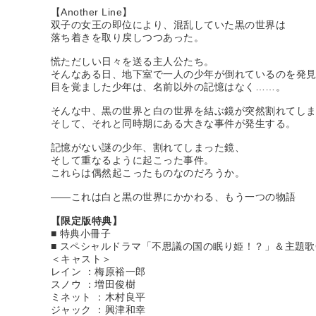
【Another Line】
双子の女王の即位により、混乱していた黒の世界は
落ち着きを取り戻しつつあった。
慌ただしい日々を送る主人公たち。
そんなある日、地下室で一人の少年が倒れているのを発
目を覚ました少年は、名前以外の記憶はなく……。
そんな中、黒の世界と白の世界を結ぶ鏡が突然割れてし
そして、それと同時期にある大きな事件が発生する。
記憶がない謎の少年、割れてしまった鏡、
そして重なるように起こった事件。
これらは偶然起こったものなのだろうか。
――これは白と黒の世界にかかわる、もう一つの物語
【限定版特典】
■ 特典小冊子
■ スペシャルドラマ「不思議の国の眠り姫！？」＆主題歌
＜キャスト＞
レイン ：梅原裕一郎
スノウ ：増田俊樹
ミネット ：木村良平
ジャック ：興津和幸