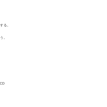
見する。
まう。
CD