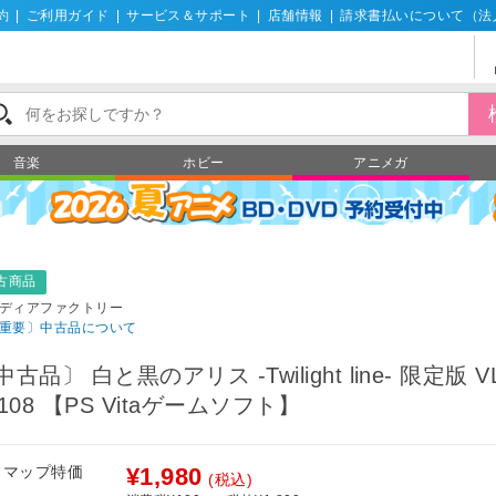
約
|
ご利用ガイド
|
サービス＆サポート
|
店舗情報
|
請求書払いについて（法
音楽
ホビー
アニメガ
古商品
ディアファクトリー
重要〕中古品について
中古品〕 白と黒のアリス -Twilight line- 限定版 V
8108 【PS Vitaゲームソフト】
フマップ特価
¥1,980
(税込)