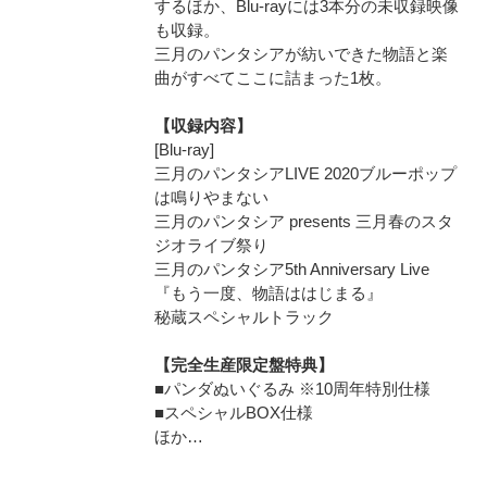
するほか、Blu-rayには3本分の未収録映像
も収録。
三月のパンタシアが紡いできた物語と楽
曲がすべてここに詰まった1枚。
【収録内容】
[Blu-ray]
三月のパンタシアLIVE 2020ブルーポップ
は鳴りやまない
三月のパンタシア presents 三月春のスタ
ジオライブ祭り
三月のパンタシア5th Anniversary Live
『もう一度、物語ははじまる』
秘蔵スペシャルトラック
【完全生産限定盤特典】
■パンダぬいぐるみ ※10周年特別仕様
■スペシャルBOX仕様
ほか…