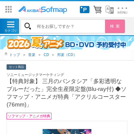
トップ
＞
音楽
＞
CD
＞
邦楽（CD）
セット商品
ソニーミュージックマーケティング
【特典対象】 三月のパンタシア「多彩透明な
ブルーだった」完全生産限定盤(Blu-ray付) ◆ソ
フマップ・アニメガ特典「アクリルコースター
(76mm)」
ソフマップ・アニメガ特典