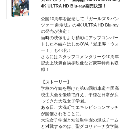
4K ULTRA HD Blu-ray発売決定！
公開10周年を記念して『ガールズ＆パン
ツァー 劇場版』の4K ULTRA HD Blu-ray
の発売が決定！
当時の映像をより精彩にアップコンバー
トした本編をはじめOVA「愛里寿・ウォ
ー！」も4K化！
さらにはスタッフコメンタリーや10周年
記念上映舞台挨拶映像など豪華特典も収
録！
【ストーリー】
学校の存続を懸けた第63回戦車道全国高
校生大会を優勝で終え、平穏な日常が戻
ってきた大洗女子学園。
ある日、大洗町でエキシビションマッチ
が開催されることに。
大洗女子学園と知波単学園の混成チーム
と対戦するのは、聖グロリアーナ女学院