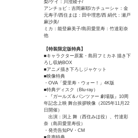
梨/ケイ：川澄綾子/
アンチョビ：吉岡麻耶/カチューシャ：金
元寿子/西住まほ：田中理恵/西 絹代：瀬戸
麻沙美/
ミカ：能登麻美子/島田愛里寿：竹達彩奈
他
【特装限定版特典】
■キャラクター原案・島田フミカネ 描き下
ろし収納BOX
■アニメ描き下ろしジャケット
■映像特典
・OVA「愛里寿・ウォー！」4K版
■特典ディスク（Blu-ray）
・『ガールズ＆パンツァー 劇場版』10周
年記念上映 舞台挨拶映像（2025年11月22
日開催）
出演：渕上 舞（西住みほ役）、竹達彩
奈（島田愛里寿役）
・発売告知PV・CM
■音声特典