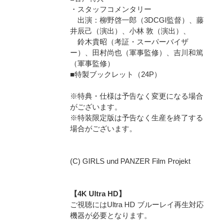
・スタッフコメンタリー
出演：柳野啓一郎（3DCGI監督）、藤
井辰己（演出）、小林 敦（演出）、
鈴木貴昭（考証・スーパーバイザ
ー）、田村尚也（軍事監修）、吉川和篤
（軍事監修）
■特製ブックレット（24P）
※特典・仕様は予告なく変更になる場合
がございます。
※特装限定版は予告なく生産を終了する
場合がございます。
(C) GIRLS und PANZER Film Projekt
【4K Ultra HD】
ご視聴にはUltra HD ブルーレイ再生対応
機器が必要となります。