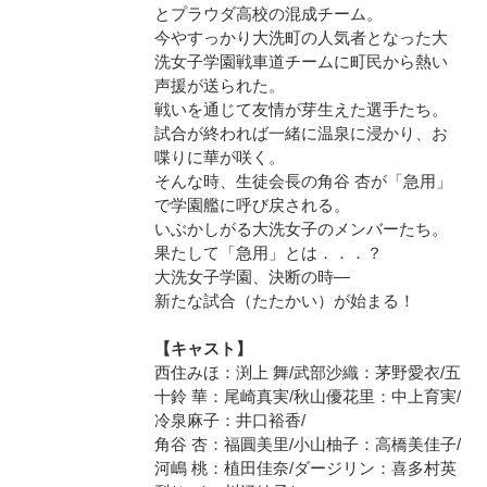
とプラウダ高校の混成チーム。
今やすっかり大洗町の人気者となった大
洗女子学園戦車道チームに町民から熱い
声援が送られた。
戦いを通じて友情が芽生えた選手たち。
試合が終われば一緒に温泉に浸かり、お
喋りに華が咲く。
そんな時、生徒会長の角谷 杏が「急用」
で学園艦に呼び戻される。
いぶかしがる大洗女子のメンバーたち。
果たして「急用」とは．．．？
大洗女子学園、決断の時―
新たな試合（たたかい）が始まる！
【キャスト】
西住みほ：渕上 舞/武部沙織：茅野愛衣/五
十鈴 華：尾崎真実/秋山優花里：中上育実/
冷泉麻子：井口裕香/
角谷 杏：福圓美里/小山柚子：高橋美佳子/
河嶋 桃：植田佳奈/ダージリン：喜多村英