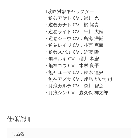
□ 攻略対象キャラクター
・逆巻アヤト CV．緑川 光
・逆巻カナト CV．梶 裕貴
・逆巻ライト CV．平川 大輔
・逆巻シュウ CV．鳥海 浩輔
・逆巻レイジ CV．小西 克幸
・逆巻スバル CV．近藤 隆
・無神ルキ CV．櫻井 孝宏
・無神コウ CV．木村 良平
・無神ユーマ CV．鈴木 達央
・無神アズサ CV．岸尾 だいすけ
・月浪カルラ CV．森川 智之
・月浪シン CV．森久保 祥太郎
仕様詳細
商品名