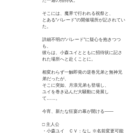
た一通の招待状。
そこには、魔界で行われる祝祭と、
とある“パレード”の開催場所が記されてい
た。
詳細不明の“パレード”に疑心を抱きつつ
も、
彼らは、小森ユイとともに招待状に記さ
れた場所へと赴くことに。
相変わらず一触即発の逆巻兄弟と無神兄
弟だったが、
そこに突如、月浪兄弟も登場し、
ユイを巻き込んだ大騒動に発展し
て……。
今宵、新たな狂宴の幕が開ける――
□ 主人公
・小森ユイ ＣＶ：なし ※名前変更可能