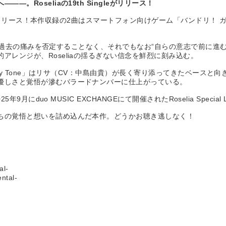
―。Roseliaの19th Singleがリリース！
ngleをリリース！本作収録の2曲はスマートフォン向けゲーム「バンド
ng」は過去の痛みを否定することなく、それでもなお“自らの意志で前に進
アレンジが、Roseliaの揺るぎない信念を鮮烈に刻み込む。
o My Tone」はリサ（CV：中島由貴）が長く寄り添ってきたベース
優しさと覚悟が滲むバラードナンバーに仕上がっている。
5年9月にduo MUSIC EXCHANGEにて開催されたRoselia Special 
ちの覚悟と想いを詰め込んだ本作。どうかお聴き逃しなく！
al-
ntal-
」