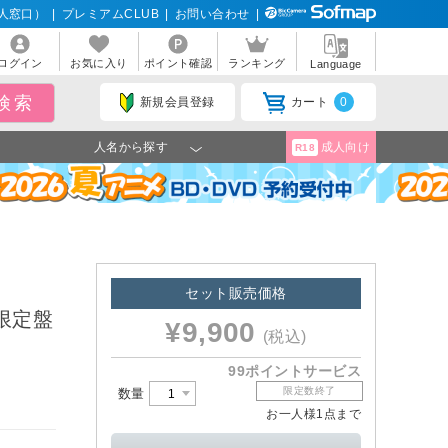
人窓口）
|
プレミアムCLUB
|
お問い合わせ
|
ログイン
お気に入り
ポイント確認
ランキング
Language
新規会員登録
カート
0
人名から探す
成人向け
R18
セット販売価格
生産限定盤
¥9,900
(税込)
99ポイントサービス
限定数終了
数量
お一人様1点まで