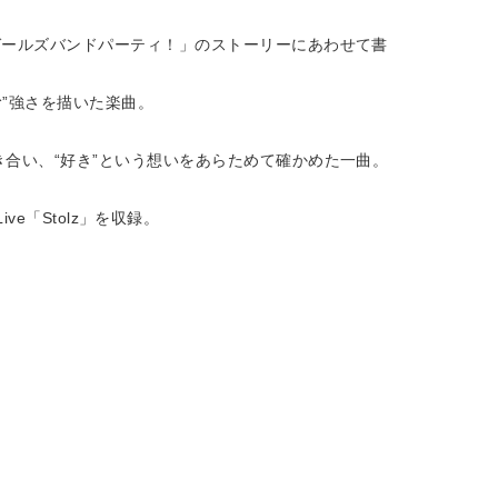
リ！ ガールズバンドパーティ！」のストーリーにあわせて書
む”強さを描いた楽曲。
と向き合い、“好き”という想いをあらためて確かめた一曲。
Live「Stolz」を収録。