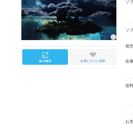
ソ
ソ
発
在
お気に入りに追加
送
お