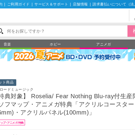
約
|
ご利用ガイド
|
サービス＆サポート
|
店舗情報
|
請求書払いについて（法
音楽
ホビー
アニメガ
ット商品
ロードミュージック
典対象】 Roselia/ Fear Nothing Blu-ray付
ソフマップ・アニメガ特典「アクリルコースター
76mm)・アクリルパネル(100mm)」
マップ・アニメガ特典