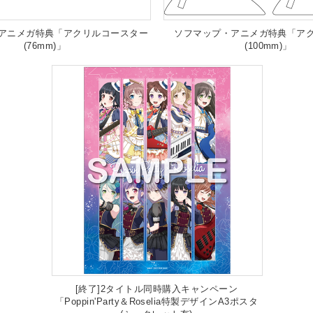
アニメガ特典「アクリルコースター
ソフマップ・アニメガ特典「ア
(76mm)」
(100mm)」
[終了]2タイトル同時購入キャンペーン
「Poppin'Party＆Roselia特製デザインA3ポスタ