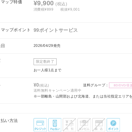
フマップ特価
¥9,900
(税込)
消費税¥899
税抜¥9,001
フマップポイント
99ポイントサービス
売日
2026/04/29発売
庫
限定数終了
お一人様1点まで
料
¥0
送料グループ：
(税込)
BD/DVD/音
送料無料キャンペーン適用中
※一部離島・山間部および北海道、または当社指定エリア
支払い方法