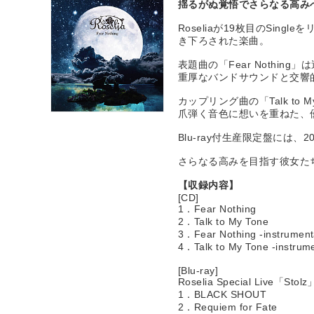
揺るがぬ覚悟でさらなる高みへ――
Roseliaが19枚目のSi
き下ろされた楽曲。
表題曲の「Fear Nothi
重厚なバンドサウンドと交響的
カップリング曲の「Talk t
爪弾く音色に想いを重ねた、
Blu-ray付生産限定盤には、202
さらなる高みを目指す彼女た
【収録内容】
[CD]
1．Fear Nothing
2．Talk to My Tone
3．Fear Nothing -instrument
4．Talk to My Tone -instrume
[Blu-ray]
Roselia Special Live「Stolz
1．BLACK SHOUT
2．Requiem for Fate