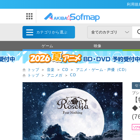
利用規
カテゴリから選ぶ
ゲーム
映像
トップ
＞
音楽
＞
CD
＞
アニメ・ゲーム・声優（CD）
CD
トップ
＞
アニメガ
＞
セ
ブシ
【特
◆
(
ソフ