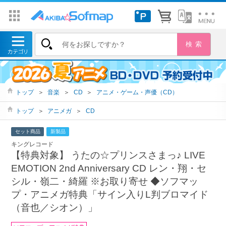
トップ
＞
音楽
＞
CD
＞
アニメ・ゲーム・声優（CD）
トップ
＞
アニメガ
＞
CD
セット商品
新製品
キングレコード
【特典対象】 うたの☆プリンスさまっ♪ LIVE
EMOTION 2nd Anniversary CD レン・翔・セ
シル・嶺二・綺羅 ※お取り寄せ ◆ソフマッ
プ・アニメガ特典「サイン入りL判ブロマイド
（音也／シオン）」