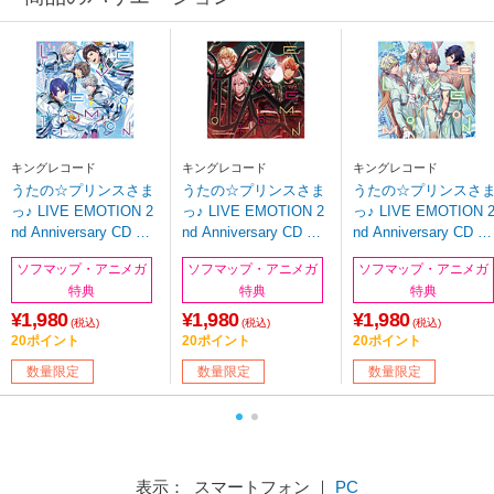
キングレコード
キングレコード
キングレコード
うたの☆プリンスさま
うたの☆プリンスさま
うたの☆プリンスさ
っ♪ LIVE EMOTION 2
っ♪ LIVE EMOTION 2
っ♪ LIVE EMOTION 
nd Anniversary CD 真
nd Anniversary CD 音
nd Anniversary CD ト
斗・蘭丸・瑛一・ヴァ
也・那月・藍・ナギ ※
キヤ・カミュ・瑛二
ソフマップ・アニメガ
ソフマップ・アニメガ
ソフマップ・アニメガ
ン・シオン ※お取り寄
お取り寄せ
大和 ※お取り寄せ
特典
特典
特典
せ
¥1,980
¥1,980
¥1,980
(税込)
(税込)
(税込)
20ポイント
20ポイント
20ポイント
数量限定
数量限定
数量限定
表示： スマートフォン ｜
PC