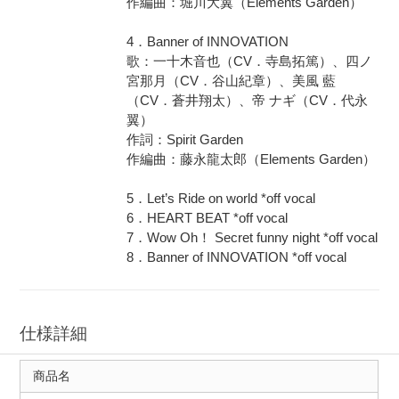
作編曲：堀川大翼（Elements Garden）
4．Banner of INNOVATION
歌：一十木音也（CV．寺島拓篤）、四ノ
宮那月（CV．谷山紀章）、美風 藍
（CV．蒼井翔太）、帝 ナギ（CV．代永
翼）
作詞：Spirit Garden
作編曲：藤永龍太郎（Elements Garden）
5．Let’s Ride on world *off vocal
6．HEART BEAT *off vocal
7．Wow Oh！ Secret funny night *off vocal
8．Banner of INNOVATION *off vocal
仕様詳細
商品名