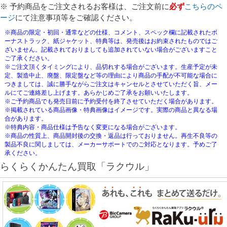
※ 予約商品をご注文されるお客様は、ご注文前に
必ず
こちらのペ
ージ
にて注意事項等をご確認ください。
※商品の限定・初回・通常などの仕様、コメント、スペック欄に記載されたボ
ーナストラック、紙ジャケット、特典等は、発売後はお約束されたものではご
ざいません。記載されておりましても追加されていない場合がございますこと
ご了承ください。
※ご注文頂くタイミングにより、品切れする場合がございます。生産予定が未
定、製造中止、廃盤、限定盤など等の理由により商品の手配が不可能な場合に
つきましては、誠に勝手ながらご注文はキャンセルとさせていただく旨、メー
ルにてご連絡差し上げます。あらかじめご了承をお願いいたします。
※ご予約商品でも発売日前に予約受付を終了させていただく場合があります。
※掲載されている商品画像・特典画像はイメージです。実際の商品と異なる場
合があります。
※特典内容・商品仕様は予告なく変更になる場合がございます。
※商品の性質上、商品開封後の交換・返品は行っておりません。再生不良等の
製品不良に関しましては、メーカーサポートでのご対応となります。予めご了
承ください。
らくらくかんたん買取「ラクウル」