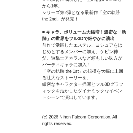
から1年。
シリーズ第2弾となる最新作「空の軌跡
the 2nd」が発売！
■ キャラ、ボリューム大幅増！濃密な「軌
跡」の世界をフル3Dで細やかに演出
前作で活躍したエステル、ヨシュアをは
じめとするメンバーに加え、ケビン神
父、遊撃士アネラスなど頼もしい味方が
パーティキャラに加入！
「空の軌跡 the 1st」の規模を大幅に上回
る壮大なストーリーを、
緻密なキャラクター描写とフル3Dグラフ
ィックを活かしたダイナミックなイベン
トシーンで演出しています。
(c) 2026 Nihon Falcom Corporation. All
rights reserved.