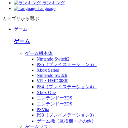
ランキング
Language
カテゴリから選ぶ
ゲーム
ゲーム
ゲーム機本体
Nintendo Switch2
PS5（プレイステーション5）
Xbox Series
Nintendo Switch
VR・HMD本体
PS4（プレイステーション4）
Xbox One
ニンテンドー3DS
ニンテンドー2DS
PSVita
PS3（プレイステーション3）
ゲーム機（互換機・その他）
ゲームソフト