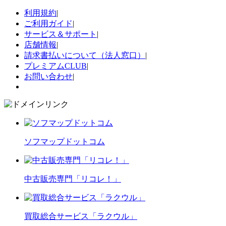
利用規約
|
ご利用ガイド
|
サービス＆サポート
|
店舗情報
|
請求書払いについて（法人窓口）
|
プレミアムCLUB
|
お問い合わせ
|
ソフマップドットコム
中古販売専門「リコレ！」
買取総合サービス「ラクウル」