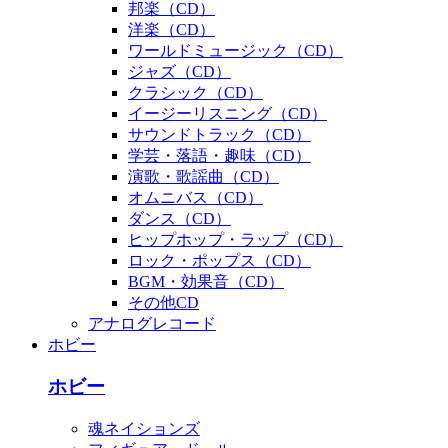
邦楽（CD）
洋楽（CD）
ワールドミュージック（CD）
ジャズ（CD）
クラシック（CD）
イージーリスニング（CD）
サウンドトラック（CD）
学芸・落語・趣味（CD）
演歌・歌謡曲（CD）
オムニバス（CD）
ダンス（CD）
ヒップホップ・ラップ（CD）
ロック・ポップス（CD）
BGM・効果音（CD）
その他CD
アナログレコード
ホビー
ホビー
魂ネイションズ