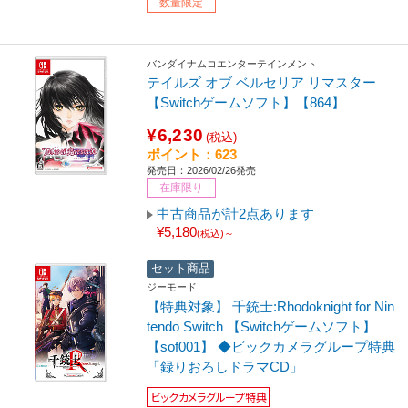
数量限定
バンダイナムコエンターテインメント
テイルズ オブ ベルセリア リマスター
【Switchゲームソフト】【864】
¥6,230
(税込)
ポイント：623
発売日：2026/02/26発売
在庫限り
中古商品が計2点あります
¥5,180
(税込)～
セット商品
ジーモード
【特典対象】 千銃士:Rhodoknight for Nin
tendo Switch 【Switchゲームソフト】
【sof001】 ◆ビックカメラグループ特典
「録りおろしドラマCD」
ビックカメラグループ特典