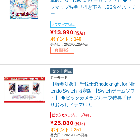
華限定版 【Switchゲームソフト】 ◆ソ
フマップ特典「描き下ろしB2タペストリ
ー」
ソフマップ特典
¥13,990
(税込)
ポイント：140
発売日：2026/06/25発売
数量限定
セット商品
ジーモード
【特典対象】 千銃士:Rhodoknight for Nin
tendo Switch 限定版 【Switchゲームソフ
ト】 ◆ビックカメラグループ特典「録
りおろしドラマCD」
ビックカメラグループ特典
¥25,080
(税込)
ポイント：251
発売日：2026/06/25発売