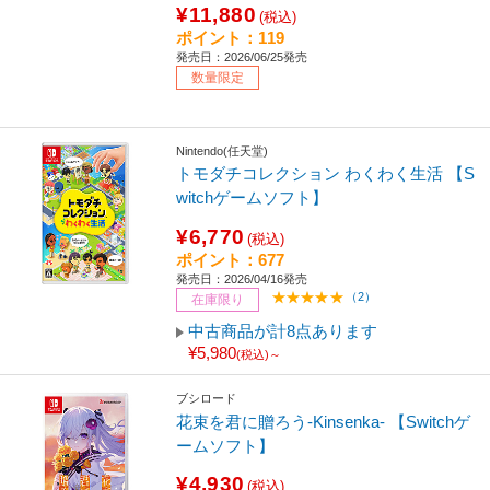
¥11,880
(税込)
ポイント：119
発売日：2026/06/25発売
数量限定
Nintendo(任天堂)
トモダチコレクション わくわく生活 【S
witchゲームソフト】
¥6,770
(税込)
ポイント：677
発売日：2026/04/16発売
（2）
在庫限り
中古商品が計8点あります
¥5,980
(税込)～
ブシロード
花束を君に贈ろう-Kinsenka- 【Switchゲ
ームソフト】
¥4,930
(税込)