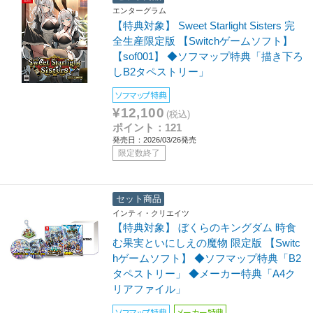
エンターグラム
【特典対象】 Sweet Starlight Sisters 完
全生産限定版 【Switchゲームソフト】
【sof001】 ◆ソフマップ特典「描き下ろ
しB2タペストリー」
ソフマップ特典
¥12,100
(税込)
ポイント：121
発売日：2026/03/26発売
限定数終了
セット商品
インティ・クリエイツ
【特典対象】 ぼくらのキングダム 時食
む果実といにしえの魔物 限定版 【Switc
hゲームソフト】 ◆ソフマップ特典「B2
タペストリー」 ◆メーカー特典「A4ク
リアファイル」
ソフマップ特典
メーカー特典