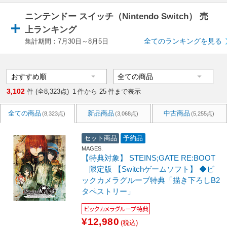
ニンテンドー スイッチ（Nintendo Switch） 売
上ランキング
全てのランキングを見る
集計期間：7月30日～8月5日
3,102
件 (全8,323点)
1
件から
25
件まで表示
全ての商品
新品商品
中古商品
(8,323点)
(3,068点)
(5,255点)
セット商品
予約品
MAGES.
【特典対象】 STEINS;GATE RE:BOOT
限定版 【Switchゲームソフト】 ◆ビ
ックカメラグループ特典「描き下ろしB2
タペストリー」
ビックカメラグループ特典
¥12,980
(税込)