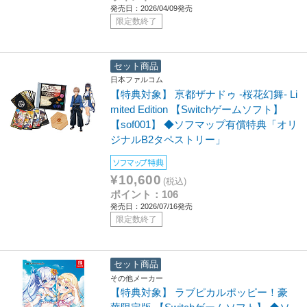
発売日：2026/04/09発売
限定数終了
セット商品
日本ファルコム
【特典対象】 亰都ザナドゥ -桜花幻舞- Li
mited Edition 【Switchゲームソフト】
【sof001】 ◆ソフマップ有償特典「オリ
ジナルB2タペストリー」
ソフマップ特典
¥10,600
(税込)
ポイント：106
発売日：2026/07/16発売
限定数終了
セット商品
その他メーカー
【特典対象】 ラブピカルポッピー！豪