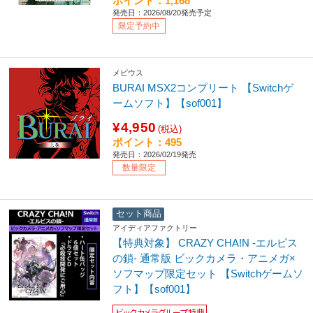
ポイント：1,168
発売日：2026/08/20発売予定
限定予約中
メビウス
BURAI MSX2コンプリート 【Switchゲ
ームソフト】【sof001】
¥4,950
(税込)
ポイント：495
発売日：2026/02/19発売
数量限定
セット商品
アイディアファクトリー
【特典対象】 CRAZY CHA!N -エルピス
の鎖- 通常版 ビックカメラ・アニメガ×
ソフマップ限定セット 【Switchゲームソ
フト】【sof001】
ビックカメラグループ特典