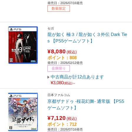
発売日：2026/07/16発売
数量限定
セガ
龍が如く 極３ / 龍が如く３外伝 Dark Tie
s 【PS5ゲームソフト】
¥8,080
(税込)
ポイント：808
発売日：2026/02/12発売
在庫限り
中古商品が計12点あります
¥3,080
(税込)～
日本ファルコム
亰都ザナドゥ -桜花幻舞- 通常版 【PS5
ゲームソフト】
¥7,120
(税込)
ポイント：712
発売日：2026/07/16発売