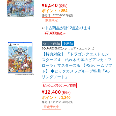
¥8,540
(税込)
ポイント：854
発売日：2026/03/13発売
数量限定
中古商品が計12点あります
¥7,480
(税込)～
セット商品
予約品
SQUARE ENIX(スクウェア・エニックス)
【特典対象】 『ドラゴンクエストモン
スターズ４ 枯れ木の国のビアンカ・フ
ローラ』マスターズ版 【PS5ゲームソフ
ト】 ◆ビックカメラグループ特典「A6
リングノート」
ビックカメラグループ特典
¥12,400
(税込)
ポイント：1,240
発売日：2026/12/03発売
限定予約中