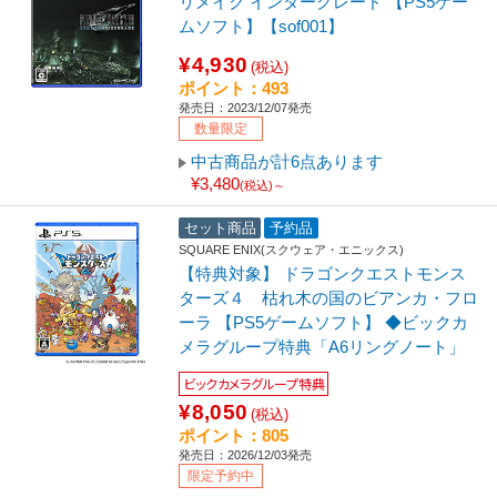
リメイク インターグレード 【PS5ゲー
ムソフト】【sof001】
¥4,930
(税込)
ポイント：493
発売日：2023/12/07発売
数量限定
中古商品が計6点あります
¥3,480
(税込)～
セット商品
予約品
SQUARE ENIX(スクウェア・エニックス)
【特典対象】 ドラゴンクエストモンス
ターズ４ 枯れ木の国のビアンカ・フロ
ーラ 【PS5ゲームソフト】 ◆ビックカ
メラグループ特典「A6リングノート」
ビックカメラグループ特典
¥8,050
(税込)
ポイント：805
発売日：2026/12/03発売
限定予約中