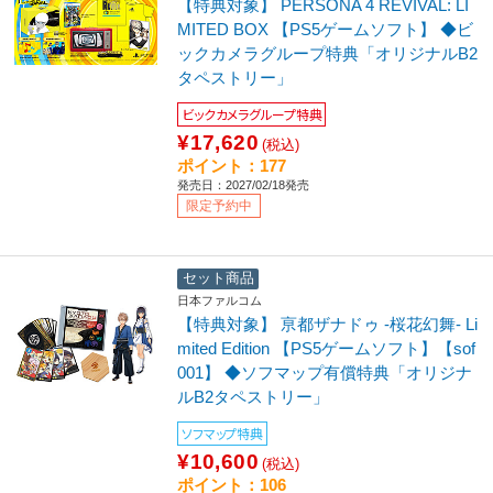
【特典対象】 PERSONA 4 REVIVAL: LI
MITED BOX 【PS5ゲームソフト】 ◆ビ
ックカメラグループ特典「オリジナルB2
タペストリー」
ビックカメラグループ特典
¥17,620
(税込)
ポイント：177
発売日：2027/02/18発売
限定予約中
セット商品
日本ファルコム
【特典対象】 亰都ザナドゥ -桜花幻舞- Li
mited Edition 【PS5ゲームソフト】【sof
001】 ◆ソフマップ有償特典「オリジナ
ルB2タペストリー」
ソフマップ特典
¥10,600
(税込)
ポイント：106