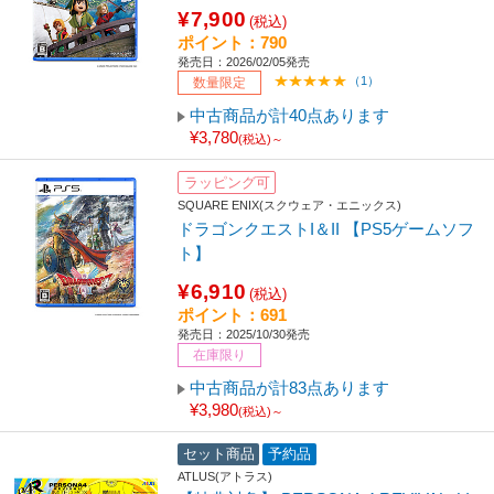
¥7,900
(税込)
ポイント：790
発売日：2026/02/05発売
（1）
数量限定
中古商品が計40点あります
¥3,780
(税込)～
ラッピング可
SQUARE ENIX(スクウェア・エニックス)
ドラゴンクエストI＆II 【PS5ゲームソフ
ト】
¥6,910
(税込)
ポイント：691
発売日：2025/10/30発売
在庫限り
中古商品が計83点あります
¥3,980
(税込)～
セット商品
予約品
ATLUS(アトラス)