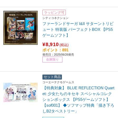
ラッピング可
シティコネクション
ファーランドサーガ I&II サターントリビ
ュート 特装版 パーフェクトBOX 【PS5
ゲームソフト】
¥8,910
(税込)
ポイント：891
発売日：2025/06/26発売
在庫限り
セット商品
コーエーテクモゲームス
【特典対象】 BLUE REFLECTION Quart
et: 少女たちのキセキ スペシャルコレク
ションボックス 【PS5ゲームソフト】
【sof001】 ◆ソフマップ特典「描き下ろ
しB2タペストリー」