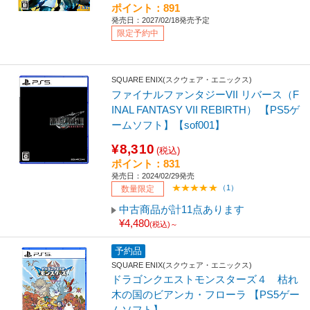
ポイント：891
発売日：2027/02/18発売予定
限定予約中
SQUARE ENIX(スクウェア・エニックス)
ファイナルファンタジーVII リバース（F
INAL FANTASY VII REBIRTH） 【PS5ゲ
ームソフト】【sof001】
¥8,310
(税込)
ポイント：831
発売日：2024/02/29発売
（1）
数量限定
中古商品が計11点あります
¥4,480
(税込)～
予約品
SQUARE ENIX(スクウェア・エニックス)
ドラゴンクエストモンスターズ４ 枯れ
木の国のビアンカ・フローラ 【PS5ゲー
ムソフト】