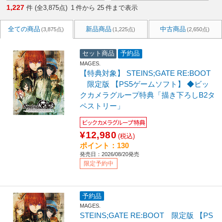
1,227
件 (全3,875点)
1
件から
25
件まで表示
全ての商品
新品商品
中古商品
(3,875点)
(1,225点)
(2,650点)
セット商品
予約品
MAGES.
【特典対象】 STEINS;GATE RE:BOOT
限定版 【PS5ゲームソフト】 ◆ビッ
クカメラグループ特典「描き下ろしB2タ
ペストリー」
ビックカメラグループ特典
¥12,980
(税込)
ポイント：130
発売日：2026/08/20発売
限定予約中
予約品
MAGES.
STEINS;GATE RE:BOOT 限定版 【PS