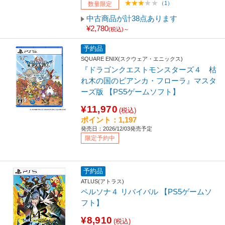
（1）
数量限定
中古商品が計38点あります
¥2,780
(税込)～
予約品
SQUARE ENIX(スクウェア・エニックス)
『ドラゴンクエストモンスターズ４ 枯
れ木の国のビアンカ・フローラ』マスタ
ーズ版 【PS5ゲームソフト】
¥11,970
(税込)
ポイント：1,197
発売日：2026/12/03発売予定
限定予約中
予約品
ATLUS(アトラス)
ペルソナ４ リバイバル 【PS5ゲームソ
フト】
¥8,910
(税込)