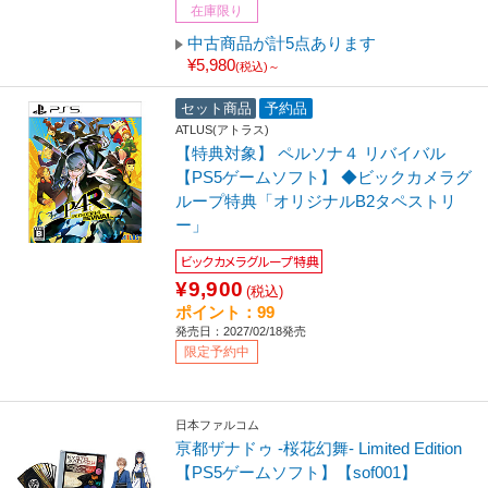
在庫限り
中古商品が計5点あります
¥5,980
(税込)～
セット商品
予約品
ATLUS(アトラス)
【特典対象】 ペルソナ４ リバイバル
【PS5ゲームソフト】 ◆ビックカメラグ
ループ特典「オリジナルB2タペストリ
ー」
ビックカメラグループ特典
¥9,900
(税込)
ポイント：99
発売日：2027/02/18発売
限定予約中
日本ファルコム
亰都ザナドゥ -桜花幻舞- Limited Edition
【PS5ゲームソフト】【sof001】