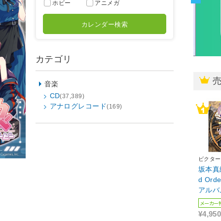
ホビー
アニメガ
カレンダー検索
カテゴリ
音楽
CD
(37,389)
アナログレコード
(169)
ビクター
坂本真綾
d Or
アルバ
盤
メーカー
¥4,950