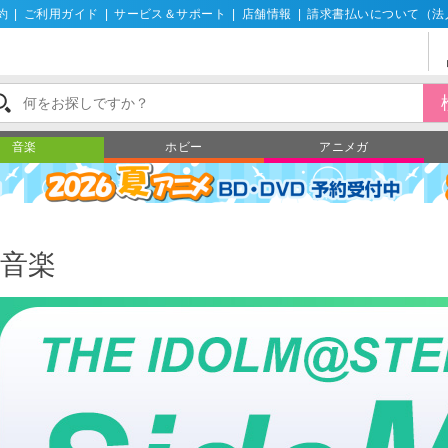
約
|
ご利用ガイド
|
サービス＆サポート
|
店舗情報
|
請求書払いについて（法
音楽
ホビー
アニメガ
音楽