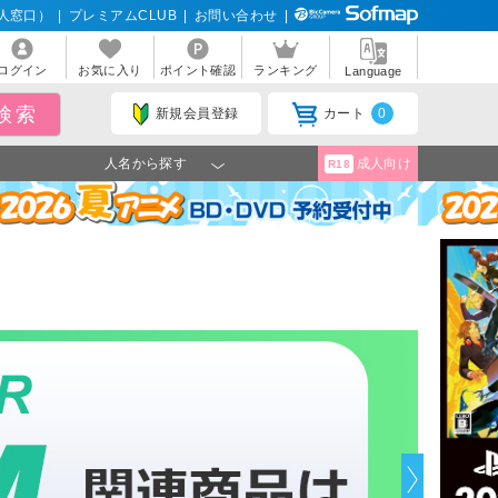
人窓口）
|
プレミアムCLUB
|
お問い合わせ
|
ログイン
お気に入り
ポイント確認
ランキング
Language
新規会員登録
カート
0
人名から探す
成人向け
R18