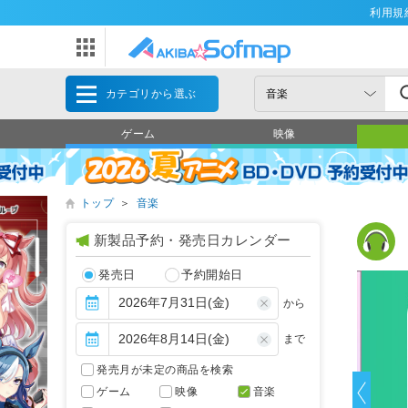
利用規
カテゴリから選ぶ
ゲーム
映像
トップ
＞
音楽
新製品予約・発売日カレンダー
発売日
予約開始日
から
まで
発売月が未定の商品を検索
ゲーム
映像
音楽