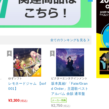
全てのランキングを見る
テ
ゆずソフト
ビクターエンタテインメント
レモネードジャム 【sof
坂本真綾/ 「Fate/Gran
001】
d Order」主題歌ベスト
バ
アルバム 余韻 通常盤
¥3,300
メーカー特典
(税込)
¥2,750
(税込)