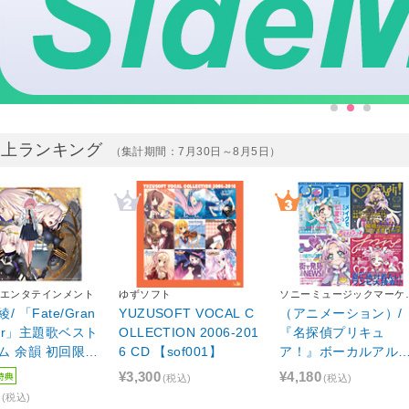
売上ランキング
（集計期間：7月30日～8月5日）
エンタテインメント
ゆずソフト
ソニーミュージックマーケ
ィング
/ 「Fate/Gran
YUZUSOFT VOCAL C
（アニメーション）/
der」主題歌ベスト
OLLECTION 2006-201
『名探偵プリキュ
ム 余韻 初回限定
6 CD 【sof001】
ア！』ボーカルアル
ム
特典
¥3,300
¥4,180
(税込)
(税込)
(税込)