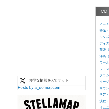
CD
アニメ
特撮・
キッズ
ディズ
邦楽（
洋楽（
ワール
ジャズ
クラシ
お得な情報をXでゲット
イージ
Posts by a_sofmapcom
サウン
学芸・
演歌・
オムニ