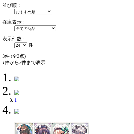
並び順：
在庫表示：
表示件数：
件
3
件 (全3点)
1
件から
3
件まで表示
1