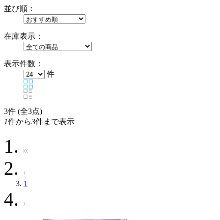
並び順：
在庫表示：
表示件数：
件
3
件 (全3点)
1
件から
3
件まで表示
1