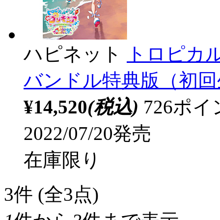
ハピネット
トロピカ
バンドル特典版（初回生
¥14,520
(税込)
726ポ
2022/07/20発売
在庫限り
3
件 (全3点)