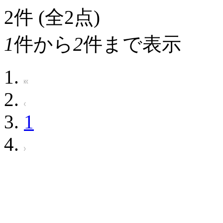
2
件 (全2点)
1
件から
2
件まで表示
1