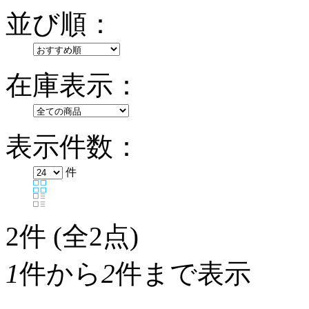
並び順：
在庫表示：
表示件数：
件
2
件 (全2点)
1
件から
2
件まで表示