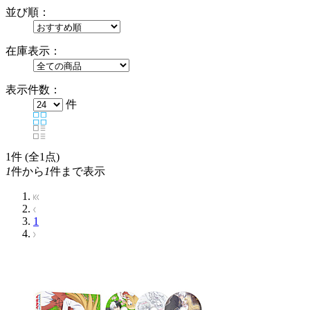
並び順：
在庫表示：
表示件数：
件
1
件 (全1点)
1
件から
1
件まで表示
1