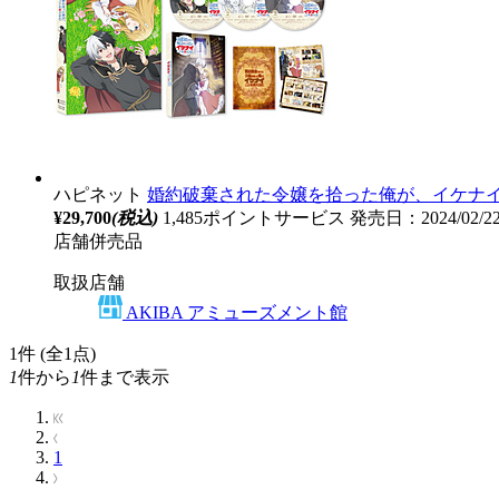
ハピネット
婚約破棄された令嬢を拾った俺が、イケナイことを教え
¥29,700
(税込)
1,485ポイントサービス
発売日：2024/02/
店舗併売品
取扱店舗
AKIBA アミューズメント館
1
件 (全1点)
1
件から
1
件まで表示
1