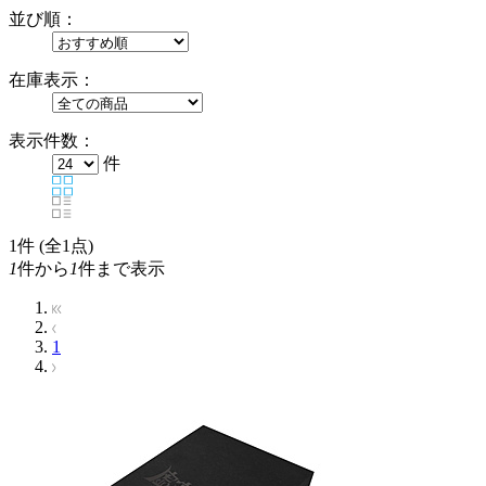
並び順：
在庫表示：
表示件数：
件
1
件 (全1点)
1
件から
1
件まで表示
1