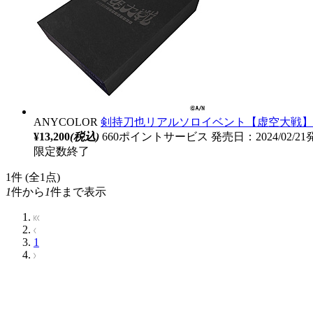
ANYCOLOR
剣持刀也リアルソロイベント【虚空大戦】 
¥13,200
(税込)
660ポイントサービス
発売日：2024/02/2
限定数終了
1
件 (全1点)
1
件から
1
件まで表示
1