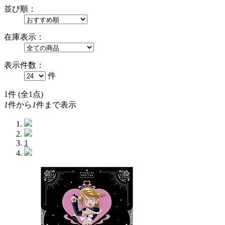
並び順：
在庫表示：
表示件数：
件
1
件 (全1点)
1
件から
1
件まで表示
1