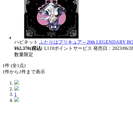
ハピネット
ふたりはプリキュア～20th LEGENDARY BOX
¥62,370
(税込)
3,119ポイントサービス
発売日：2023/06/
数量限定
1
件 (全1点)
1
件から
1
件まで表示
1