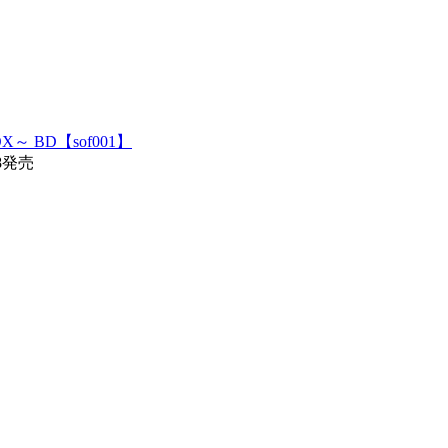
～ BD【sof001】
28発売