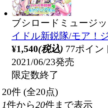
ブシロードミュージッ
イドル新鋭隊/モア！
¥1,540
(税込)
77ポイ
2021/06/23発売
限定数終了
20
件 (全20点)
1
件から
20
件まで表示