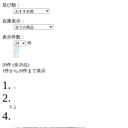
並び順：
在庫表示：
表示件数：
件
20
件 (全20点)
1
件から
20
件まで表示
1