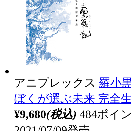
アニプレックス
羅小
ぼくが選ぶ未来 完全生
¥9,680
(税込)
484ポ
2021/07/09発売