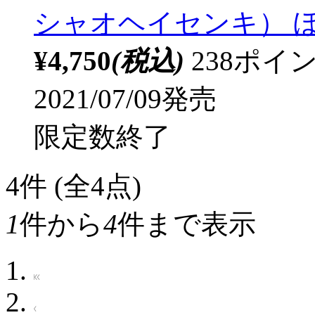
シャオヘイセンキ） ぼ
¥4,750
(税込)
238ポ
2021/07/09発売
限定数終了
4
件 (全4点)
1
件から
4
件まで表示