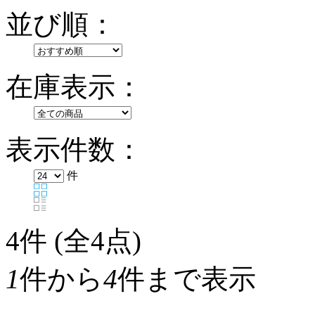
並び順：
在庫表示：
表示件数：
件
4
件 (全4点)
1
件から
4
件まで表示