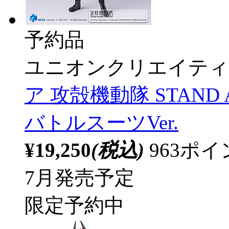
予約品
ユニオンクリエイティ
ア 攻殻機動隊 STAND 
バトルスーツVer.
¥19,250
(税込)
963ポ
7月発売予定
限定予約中