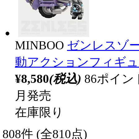
MINBOO
ゼンレスゾー
動アクションフィギュ
¥8,580
(税込)
86ポイ
月発売
在庫限り
808
件 (全810点)