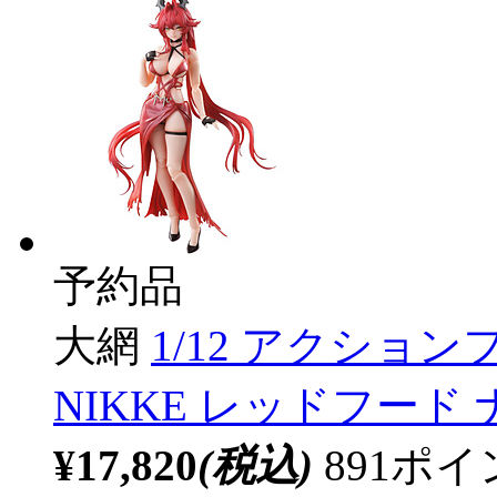
予約品
大網
1/12 アクショ
NIKKE レッドフード
¥17,820
(税込)
891ポ