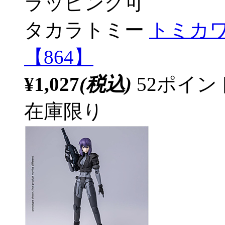
ラッピング可
タカラトミー
トミカ
【864】
¥1,027
(税込)
52ポイ
在庫限り