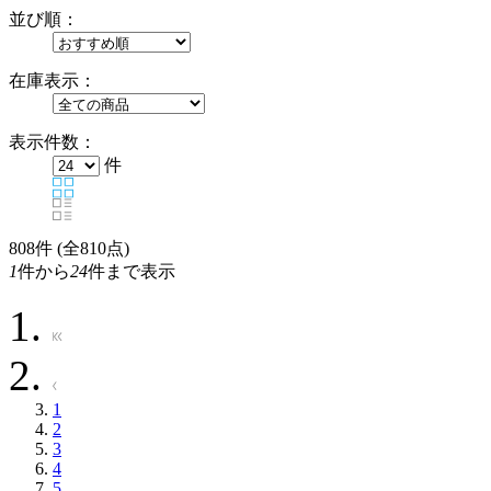
並び順：
在庫表示：
表示件数：
件
808
件 (全810点)
1
件から
24
件まで表示
1
2
3
4
5