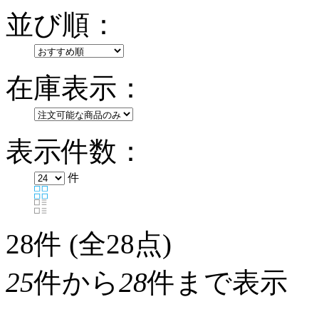
並び順：
在庫表示：
表示件数：
件
28
件 (全28点)
25
件から
28
件まで表示