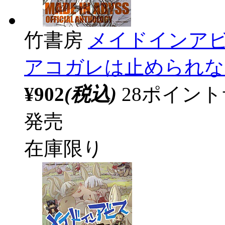
竹書房
メイドインアビ
アコガレは止められな
¥902
(税込)
28ポイン
発売
在庫限り