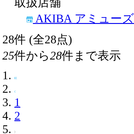
取扱店舗
AKIBA アミュー
28
件 (全28点)
25
件から
28
件まで表示
1
2