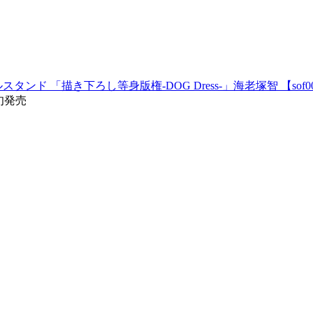
ド 「描き下ろし等身版権-DOG Dress-」海老塚智 【sof0
旬発売