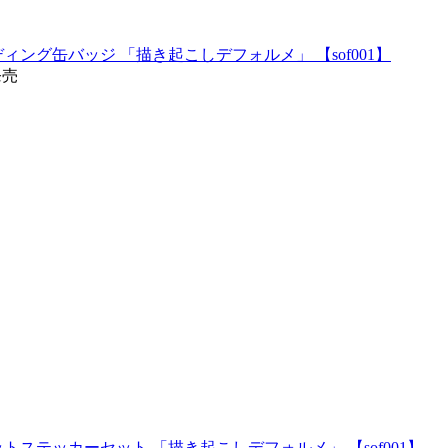
ング缶バッジ 「描き起こしデフォルメ」 【sof001】
発売
ステッカーセット 「描き起こしデフォルメ」 【sof001】