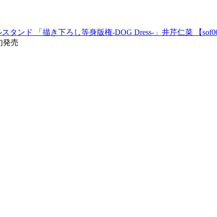
ド 「描き下ろし等身版権-DOG Dress-」井芹仁菜 【sof0
旬発売