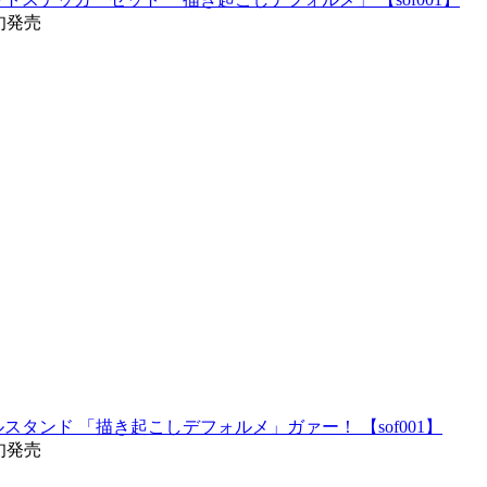
旬発売
タンド 「描き起こしデフォルメ」ガァー！ 【sof001】
旬発売