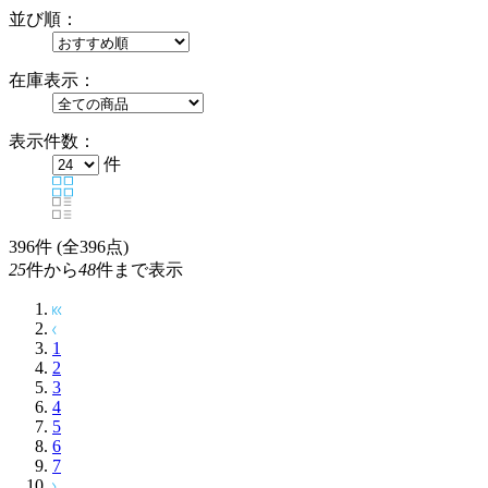
並び順：
在庫表示：
表示件数：
件
396
件 (全396点)
25
件から
48
件まで表示
1
2
3
4
5
6
7