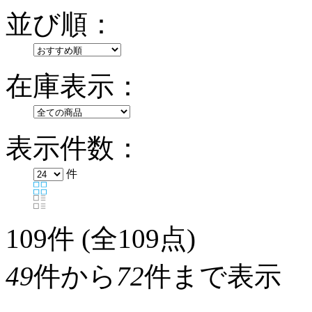
並び順：
在庫表示：
表示件数：
件
109
件 (全109点)
49
件から
72
件まで表示