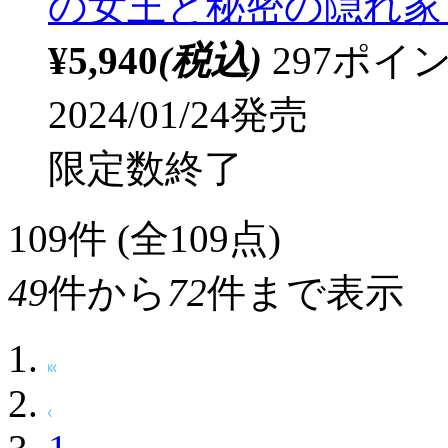
の女王と秘密の隠れ家～
¥5,940
(税込)
297ポ
2024/01/24発売
限定数終了
109
件 (全109点)
49
件から
72
件まで表示