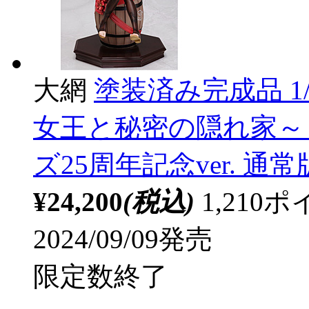
大網
塗装済み完成品 1
女王と秘密の隠れ家～
ズ25周年記念ver. 通常
¥24,200
(税込)
1,21
2024/09/09発売
限定数終了