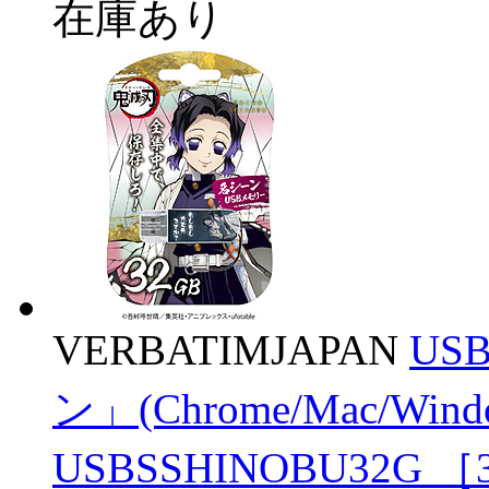
在庫あり
VERBATIMJAPAN
US
ン」(Chrome/Mac/Wi
USBSSHINOBU32G ［32