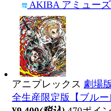
AKIBA アミュー
アニプレックス
劇場
全生産限定版【ブルーレ
¥9,400
(税込)
470ポ