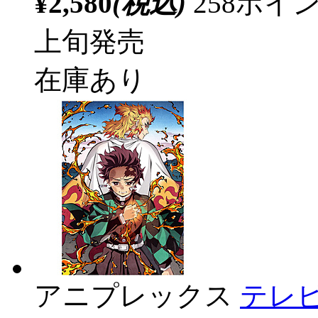
¥2,580
(税込)
258ポ
上旬発売
在庫あり
アニプレックス
テレ