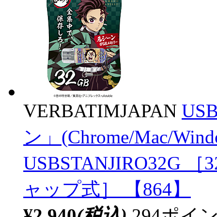
VERBATIMJAPAN
US
ン」(Chrome/Mac/Wi
USBSTANJIRO32G ［32
ャップ式］ 【864】
¥2,940
(税込)
294ポ