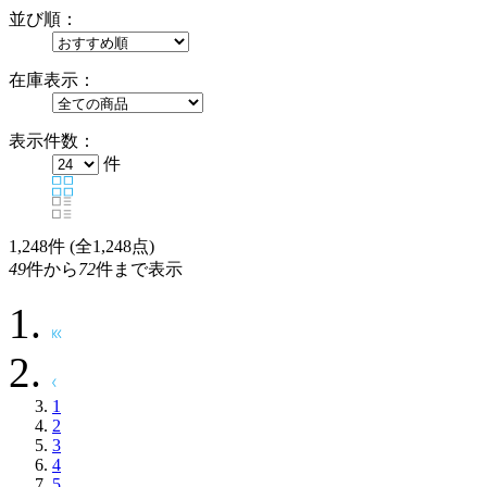
並び順：
在庫表示：
表示件数：
件
1,248
件 (全1,248点)
49
件から
72
件まで表示
1
2
3
4
5