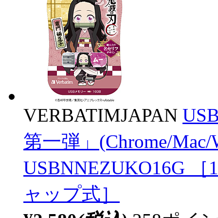
VERBATIMJAPAN
US
第一弾」(Chrome/Mac
USBNNEZUKO16G ［16G
ャップ式］