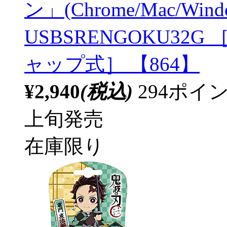
ン」(Chrome/Mac/Wi
USBSRENGOKU32G ［32
ャップ式］ 【864】
¥2,940
(税込)
294ポ
上旬発売
在庫限り