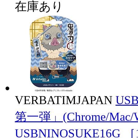
在庫あり
VERBATIMJAPAN
US
第一弾」(Chrome/Mac
USBNINOSUKE16G ［16