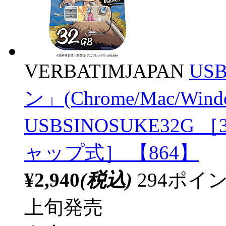
VERBATIMJAPAN
US
ン」(Chrome/Mac/Wi
USBSINOSUKE32G ［32
ャップ式］ 【864】
¥2,940
(税込)
294ポ
上旬発売