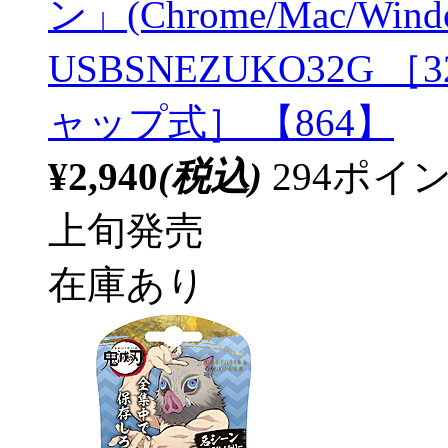
ン」(Chrome/Mac/Wi
USBSNEZUKO32G ［32G
ャップ式］ 【864】
¥2,940
(税込)
294ポ
上旬発売
在庫あり