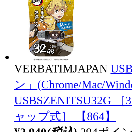
VERBATIMJAPAN
US
ン」(Chrome/Mac/Wi
USBSZENITSU32G ［32
ャップ式］ 【864】