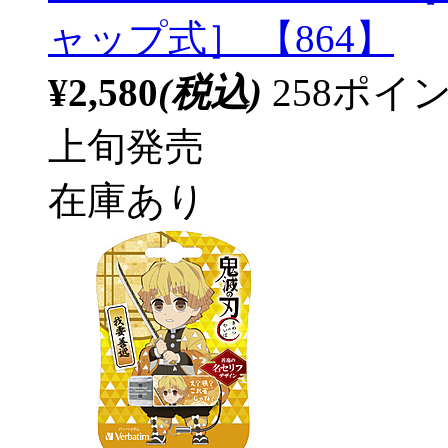
ャップ式］ 【864】
¥2,580
(税込)
258ポ
上旬発売
在庫あり