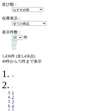
並び順：
在庫表示：
表示件数：
件
1,436
件 (全1,436点)
49
件から
72
件まで表示
1
2
3
4
5