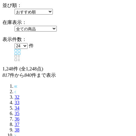
並び順：
在庫表示：
表示件数：
件
1,248
件 (全1,248点)
817
件から
840
件まで表示
32
33
34
35
36
37
38