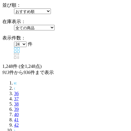
並び順：
在庫表示：
表示件数：
件
1,248
件 (全1,248点)
913
件から
936
件まで表示
36
37
38
39
40
41
42